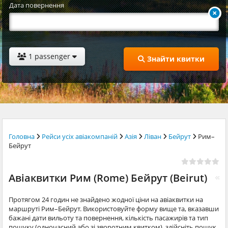
Дата повернення
1 passenger
Знайти квитки
Головна
Рейси усіх авіакомпаній
Азія
Ліван
Бейрут
Рим–
Бейрут
Авіаквитки Рим (Rome) Бейрут (Beirut)
Протягом 24 годин не знайдено жодної ціни на авіаквитки на
маршруті Рим–Бейрут. Використовуйте форму вище та, вказавши
бажані дати вильоту та повернення, кількість пасажирів та тип
пошуку (одночасний або зі зворотним квитком), здійсніть пошук