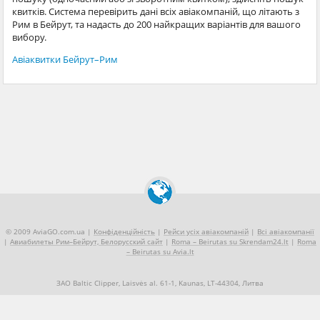
квитків. Система перевірить дані всіх авіакомпаній, що літають з
Рим в Бейрут, та надасть до 200 найкращих варіантів для вашого
вибору.
Авіаквитки Бейрут–Рим
© 2009 AviaGO.com.ua |
Конфіденційність
|
Рейси усіх авіакомпаній
|
Всі авіакомпанії
|
Авиабилеты Рим–Бейрут, Белорусский сайт
|
Roma – Beirutas su Skrendam24.lt
|
Roma
– Beirutas su Avia.lt
ЗАО Baltic Clipper, Laisvės al. 61-1, Kaunas, LT-44304, Литва
+370 5 2490909