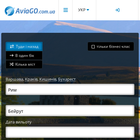
УКР
Туди і назад
тільки бізнес-клас
В один бік
Кілька міст
Варшава
,
Краків
,
Кишинів
,
Бухарест
Дата вильоту