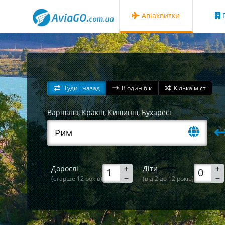
Авіаквитки
Г
Туди і назад
В один бік
Кілька міст
Варшава
,
Краків
,
Кишинів
,
Бухарест
Дорослі
Діти
(старше 12 років)
(від 2 до 12 років)