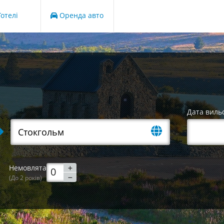
отелі
Оренда авто
Дата виль
Немовлята
(До 2 років)