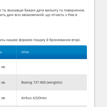
 та, вказавши бажані дати вильоту та повернення,
ить дані всіх авіакомпаній, що літають з Рим в
вшись нашою формою пошуку й бронювання вгорі.
ТЬ
ЛІТАК
5 хв.
0 хв.
Boeing 737-800 (winglets)
0 хв.
Airbus A320neo