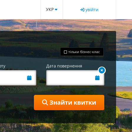
УКР
увійти
тільки бізнес-клас
оту
Дата повернення
Знайти квитки