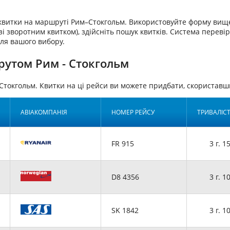
аквитки на маршруті Рим–Стокгольм. Використовуйте форму вище
і зворотним квитком), здійсніть пошук квитків. Система перевір
для вашого вибору.
рутом Рим - Стокгольм
Стокгольм. Квитки на ці рейси ви можете придбати, скориста
АВІАКОМПАНІЯ
НОМЕР РЕЙСУ
ТРИВАЛІС
FR 915
3 г. 1
D8 4356
3 г. 1
SK 1842
3 г. 1