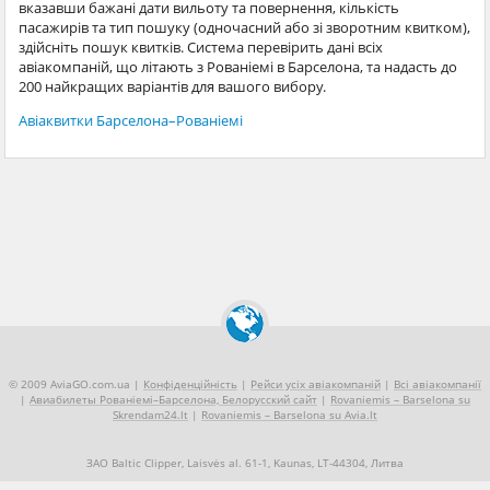
вказавши бажані дати вильоту та повернення, кількість
пасажирів та тип пошуку (одночасний або зі зворотним квитком),
здійсніть пошук квитків. Система перевірить дані всіх
авіакомпаній, що літають з Рованіемі в Барселона, та надасть до
200 найкращих варіантів для вашого вибору.
Авіаквитки Барселона–Рованіемі
© 2009 AviaGO.com.ua |
Конфіденційність
|
Рейси усіх авіакомпаній
|
Всі авіакомпанії
|
Авиабилеты Рованіемі–Барселона, Белорусский сайт
|
Rovaniemis – Barselona su
Skrendam24.lt
|
Rovaniemis – Barselona su Avia.lt
ЗАО Baltic Clipper, Laisvės al. 61-1, Kaunas, LT-44304, Литва