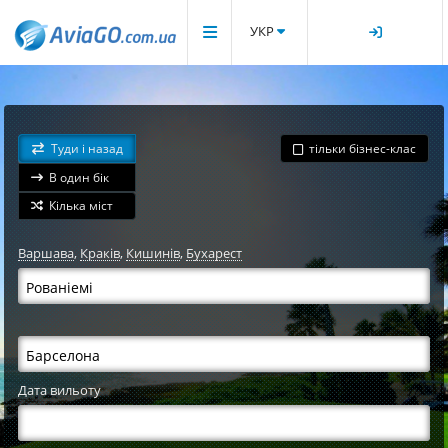
УКР
Туди і назад
тільки бізнес-клас
В один бік
Кілька міст
Варшава
,
Краків
,
Кишинів
,
Бухарест
Дата вильоту