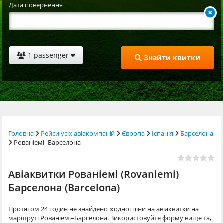
Дата повернення
1 passenger
Знайти квитки
Головна
Рейси усіх авіакомпаній
Європа
Іспанія
Барселона
Рованіемі–Барселона
Авіаквитки Рованіемі (Rovaniemi)
Барселона (Barcelona)
Протягом 24 годин не знайдено жодної ціни на авіаквитки на
маршруті Рованіемі–Барселона. Використовуйте форму вище та,