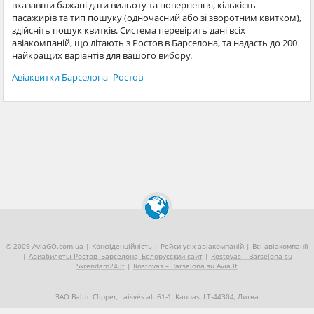
вказавши бажані дати вильоту та повернення, кількість
пасажирів та тип пошуку (одночасний або зі зворотним квитком),
здійсніть пошук квитків. Система перевірить дані всіх
авіакомпаній, що літають з Ростов в Барселона, та надасть до 200
найкращих варіантів для вашого вибору.
Авіаквитки Барселона–Ростов
© 2009 AviaGO.com.ua |
Конфіденційність
|
Рейси усіх авіакомпаній
|
Всі авіакомпанії
|
Авиабилеты Ростов–Барселона, Белорусский сайт
|
Rostovas – Barselona su
Skrendam24.lt
|
Rostovas – Barselona su Avia.lt
ЗАО Baltic Clipper, Laisvės al. 61-1, Kaunas, LT-44304, Литва