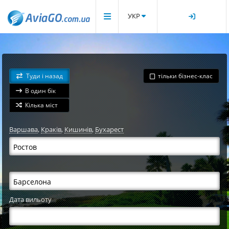
УКР
Туди і назад
тільки бізнес-клас
В один бік
Кілька міст
Варшава
,
Краків
,
Кишинів
,
Бухарест
Дата вильоту