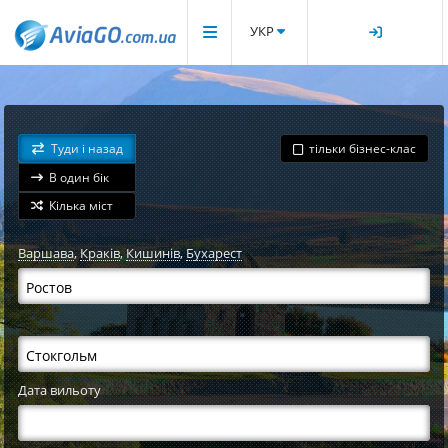
УКР
Туди і назад
тільки бізнес-клас
В один бік
Кілька міст
Варшава
,
Краків
,
Кишинів
,
Бухарест
Дата вильоту