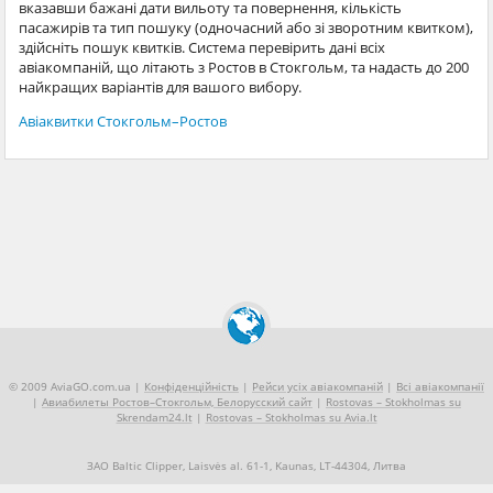
вказавши бажані дати вильоту та повернення, кількість
пасажирів та тип пошуку (одночасний або зі зворотним квитком),
здійсніть пошук квитків. Система перевірить дані всіх
авіакомпаній, що літають з Ростов в Стокгольм, та надасть до 200
найкращих варіантів для вашого вибору.
Авіаквитки Стокгольм–Ростов
© 2009 AviaGO.com.ua |
Конфіденційність
|
Рейси усіх авіакомпаній
|
Всі авіакомпанії
|
Авиабилеты Ростов–Стокгольм, Белорусский сайт
|
Rostovas – Stokholmas su
Skrendam24.lt
|
Rostovas – Stokholmas su Avia.lt
ЗАО Baltic Clipper, Laisvės al. 61-1, Kaunas, LT-44304, Литва