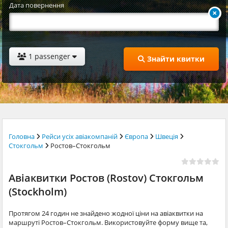
Дата повернення
1 passenger
Знайти квитки
Головна
Рейси усіх авіакомпаній
Європа
Швеція
Стокгольм
Ростов–Стокгольм
Авіаквитки Ростов (Rostov) Стокгольм
(Stockholm)
Протягом 24 годин не знайдено жодної ціни на авіаквитки на
маршруті Ростов–Стокгольм. Використовуйте форму вище та,