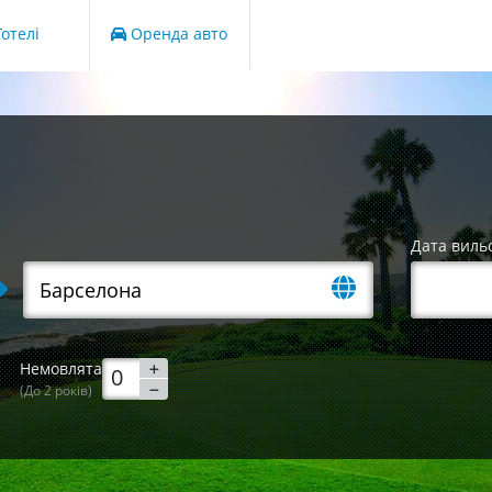
отелі
Оренда авто
Дата виль
Немовлята
(До 2 років)