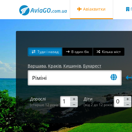
Авіаквитки
Г
Туди і назад
В один бік
Кілька міст
Варшава
,
Краків
,
Кишинів
,
Бухарест
Дорослі
Діти
(старше 12 років)
(від 2 до 12 років)