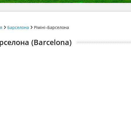
ія
Барселона
Ріміні–Барселона
арселона (Barcelona)