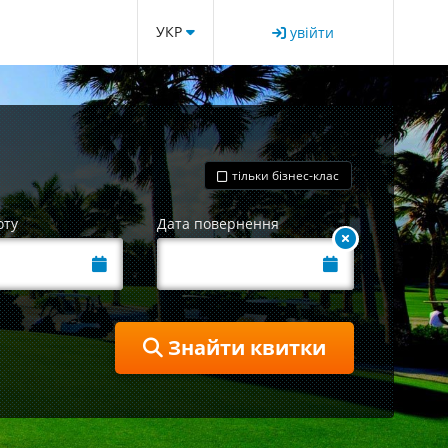
УКР
увійти
тільки бізнес-клас
оту
Дата повернення
Знайти квитки