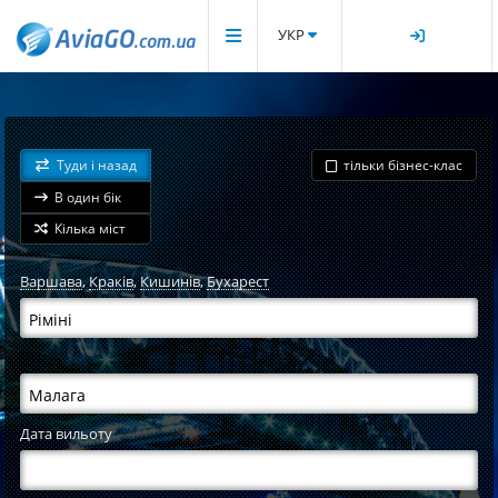
УКР
Туди і назад
тільки бізнес-клас
В один бік
Кілька міст
Варшава
,
Краків
,
Кишинів
,
Бухарест
Дата вильоту