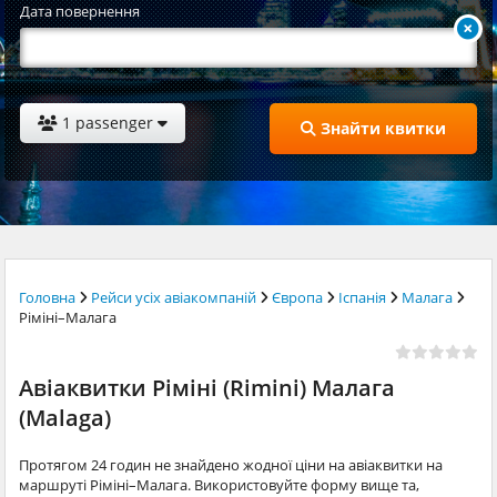
Дата повернення
1 passenger
Знайти квитки
Головна
Рейси усіх авіакомпаній
Європа
Іспанія
Малага
Ріміні–Малага
Авіаквитки Ріміні (Rimini) Малага
(Malaga)
Протягом 24 годин не знайдено жодної ціни на авіаквитки на
маршруті Ріміні–Малага. Використовуйте форму вище та,