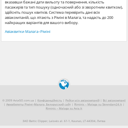
вказавши бажані дати вильоту та повернення, кількість
пасажирів та тип пошуку (одночасний або зі зворотним квитком),
здійсніть пошук квитків. Система перевірить дані всіх
авіакомпаній, що літають з Ріміні в Малага, та надасть до 200
найкращих варіантів для вашого вибору.
Авіаквитки Малага–Ріміні
© 2009 AviaGO.com.ua |
Конфіденційність
|
Рейси усіх авіакомпаній
|
Всі авіакомпанії
|
Авиабилеты Ріміні–Малага, Белорусский сайт
|
Riminis – Malaga su Skrendam24.lt
|
Riminis – Malaga su Avia.lt
ЗАО Baltic Clipper, Laisvės al. 61-1, Kaunas, LT-44304, Литва