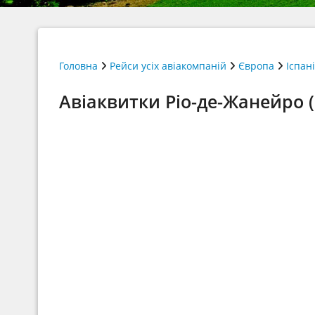
Головна
Рейси усіх авіакомпаній
Європа
Іспан
Авіаквитки Ріо-де-Жанейро (R