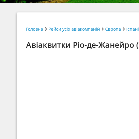
Головна
Рейси усіх авіакомпаній
Європа
Іспан
Авіаквитки Ріо-де-Жанейро (R