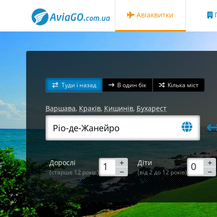
Авіаквитки
Г
Туди і назад
В один бік
Кілька міст
Варшава
,
Краків
,
Кишинів
,
Бухарест
Дорослі
Діти
(старше 12 років)
(від 2 до 12 років)