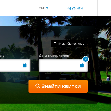
УКР
увійти
тільки бізнес-клас
оту
Дата повернення
Знайти квитки