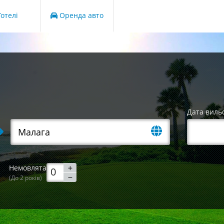
отелі
Оренда авто
Дата виль
Немовлята
(До 2 років)