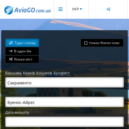
УКР
Туди і назад
тільки бізнес-клас
В один бік
Кілька міст
Варшава
,
Краків
,
Кишинів
,
Бухарест
Дата вильоту