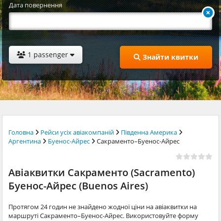
Дата повернення
1 passenger
Знайти квитки
Головна
Рейси усіх авіакомпаній
Південна Америка
Аргентина
Буенос-Айрес
Сакраменто–Буенос-Айрес
Авіаквитки Сакраменто (Sacramento)
Буенос-Айрес (Buenos Aires)
Протягом 24 годин не знайдено жодної ціни на авіаквитки на
маршруті Сакраменто–Буенос-Айрес. Використовуйте форму