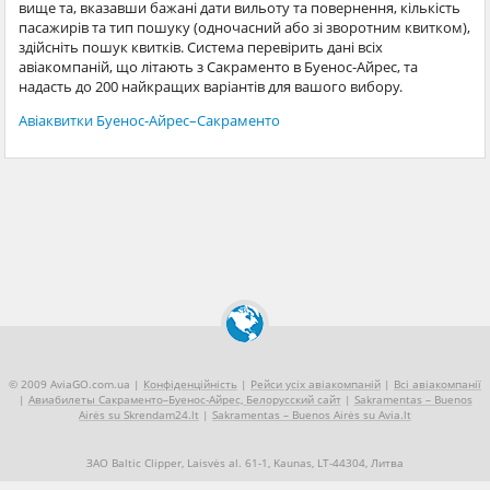
вище та, вказавши бажані дати вильоту та повернення, кількість
пасажирів та тип пошуку (одночасний або зі зворотним квитком),
здійсніть пошук квитків. Система перевірить дані всіх
авіакомпаній, що літають з Сакраменто в Буенос-Айрес, та
надасть до 200 найкращих варіантів для вашого вибору.
Авіаквитки Буенос-Айрес–Сакраменто
© 2009 AviaGO.com.ua |
Конфіденційність
|
Рейси усіх авіакомпаній
|
Всі авіакомпанії
|
Авиабилеты Сакраменто–Буенос-Айрес, Белорусский сайт
|
Sakramentas – Buenos
Airės su Skrendam24.lt
|
Sakramentas – Buenos Airės su Avia.lt
ЗАО Baltic Clipper, Laisvės al. 61-1, Kaunas, LT-44304, Литва