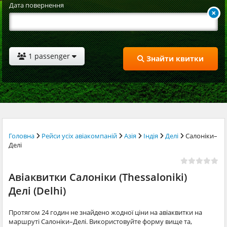
Дата повернення
1 passenger
Знайти квитки
Головна
Рейси усіх авіакомпаній
Азія
Індія
Делі
Салоніки–
Делі
Авіаквитки Салоніки (Thessaloniki)
Делі (Delhi)
Протягом 24 годин не знайдено жодної ціни на авіаквитки на
маршруті Салоніки–Делі. Використовуйте форму вище та,