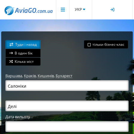
УКР
Туди і назад
тільки бізнес-клас
В один бік
Кілька міст
Варшава
,
Краків
,
Кишинів
,
Бухарест
Дата вильоту