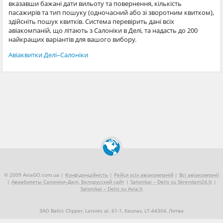
вказавши бажані дати вильоту та повернення, кількість
пасажирів та тип пошуку (одночасний або зі зворотним квитком),
здійсніть пошук квитків. Система перевірить дані всіх
авіакомпаній, що літають з Салоніки в Делі, та надасть до 200
найкращих варіантів для вашого вибору.
Авіаквитки Делі–Салоніки
© 2009 AviaGO.com.ua |
Конфіденційність
|
Рейси усіх авіакомпаній
|
Всі авіакомпанії
|
Авиабилеты Салоніки–Делі, Белорусский сайт
|
Salonikai – Delis su Skrendam24.lt
|
Salonikai – Delis su Avia.lt
ЗАО Baltic Clipper, Laisvės al. 61-1, Kaunas, LT-44304, Литва