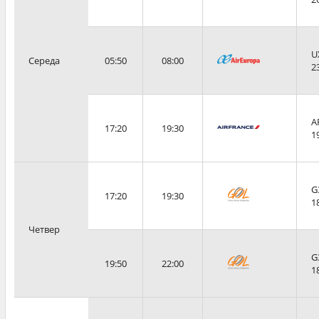
U
Середа
05:50
08:00
2
A
17:20
19:30
1
G
17:20
19:30
1
Четвер
G
19:50
22:00
1