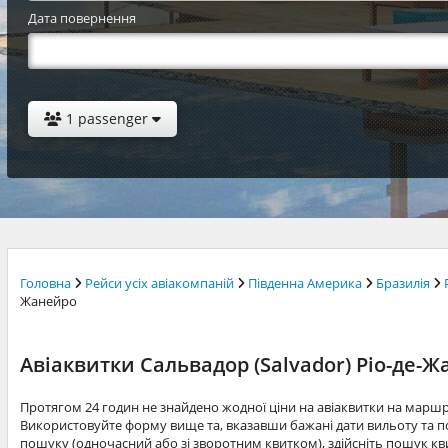
Дата повернення
1 passenger
Головна
Рейси усіх авіакомпаній
Південна Америка
Бразилія
Жанейро
Авіаквитки Сальвадор (Salvador) Ріо-де-Жа
Протягом 24 годин не знайдено жодної ціни на авіаквитки на марш
Використовуйте форму вище та, вказавши бажані дати вильоту та по
пошуку (одночасний або зі зворотним квитком), здійсніть пошук квит