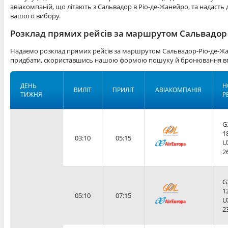
авіакомпаній, що літають з Сальвадор в Ріо-де-Жанейро, та надасть 
вашого вибору.
Розклад прямих рейсів за маршрутом Сальвадор 
Надаємо розклад прямих рейсів за маршрутом Сальвадор-Ріо-де-Жа
придбати, скориставшись нашою формою пошуку й бронювання вг
ДЕНЬ
Н
ВИЛІТ
ПРИЛІТ
АВІАКОМПАНІЯ
ТИЖНЯ
Р
G
1
03:10
05:15
U
2
G
1
05:10
07:15
U
2