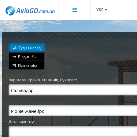
УКР
Туди і назад
В один бік
Кілька міст
Варшава
,
Краків
,
Кишинів
,
Бухарест
Дата вильоту