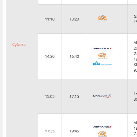
G
11:10
13:20
1
A
Субота
2
G
14:30
16:40
1
K
9
L
15:05
17:15
3
A
1
17:35
19:45
G