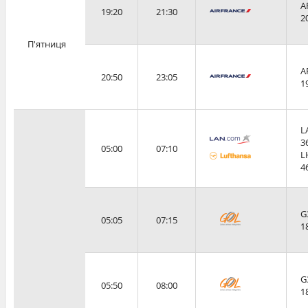
A
19:20
21:30
2
П'ятниця
A
20:50
23:05
1
L
3
05:00
07:10
L
4
G
05:05
07:15
1
G
05:50
08:00
1