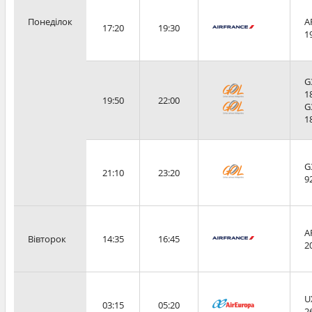
Понеділок
A
17:20
19:30
1
G
1
19:50
22:00
G
1
G
21:10
23:20
9
A
Вівторок
14:35
16:45
2
U
03:15
05:20
2