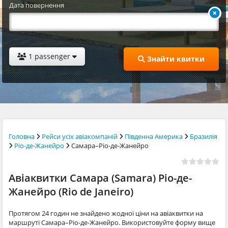
Дата повернення
1 passenger
Знайти квитки
Головна
Рейси усіх авіакомпаній
Південна Америка
Бразилія
Ріо-де-Жанейро
Самара–Ріо-де-Жанейро
Авіаквитки Самара (Samara) Ріо-де-
Жанейро (Rio de Janeiro)
Протягом 24 годин не знайдено жодної ціни на авіаквитки на
маршруті Самара–Ріо-де-Жанейро. Використовуйте форму вище