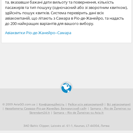
та, вказавши бажані дати вильоту та повернення, кількість
пасажирів та тип пошуку (одночасний або зі зворотним квитком),
здійсніть пошук квитків. Система перевірить дані всіх
авіакомпаній, що літають з Самара в Ріо-де-Жанейро, та надасть
до 200 найкращих варіантів для вашого вибору.
Авіаквитки Ріо-де-Жанейро–Самара
© 2009 AviaGO.com.ua |
Конфіденційність
|
Рейси усіх авіакомпаній
|
Всі авіакомпанії
|
Авиабилеты Самара–Ріо-де-Жанейро, Белорусский сайт
|
Samara – Rio de Žaneiras su
Skrendam24.lt
|
Samara – Rio de Žaneiras su Avia.lt
ЗАО Baltic Clipper, Laisvės al. 61-1, Kaunas, LT-44304, Литва