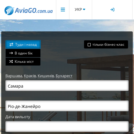
УКР
Туди і назад
тільки бізнес-клас
В один бік
Кілька міст
Варшава
,
Краків
,
Кишинів
,
Бухарест
Дата вильоту