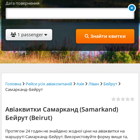
Дата повернення
1 passenger
Знайти квитки
Головна
Рейси усіх авіакомпаній
Азія
Ліван
Бейрут
Самарканд–Бейрут
Авіаквитки Самарканд (Samarkand)
Бейрут (Beirut)
Протягом 24 годин не знайдено жодної ціни на авіаквитки на
маршруті Самарканд–Бейрут. Використовуйте форму вище та,