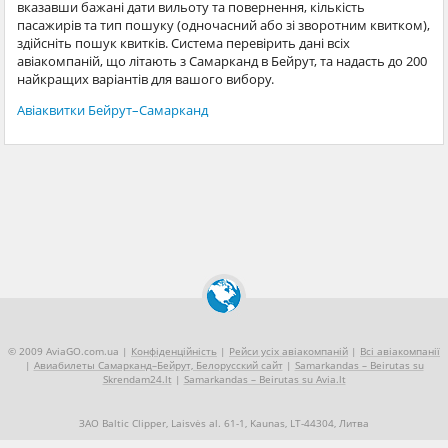
вказавши бажані дати вильоту та повернення, кількість
пасажирів та тип пошуку (одночасний або зі зворотним квитком),
здійсніть пошук квитків. Система перевірить дані всіх
авіакомпаній, що літають з Самарканд в Бейрут, та надасть до 200
найкращих варіантів для вашого вибору.
Авіаквитки Бейрут–Самарканд
© 2009 AviaGO.com.ua |
Конфіденційність
|
Рейси усіх авіакомпаній
|
Всі авіакомпанії
|
Авиабилеты Самарканд–Бейрут, Белорусский сайт
|
Samarkandas – Beirutas su
Skrendam24.lt
|
Samarkandas – Beirutas su Avia.lt
ЗАО Baltic Clipper, Laisvės al. 61-1, Kaunas, LT-44304, Литва