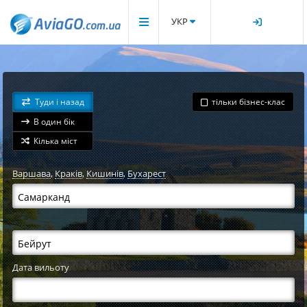
УКР
Туди і назад
тільки бізнес-клас
В один бік
Кілька міст
Варшава
,
Краків
,
Кишинів
,
Бухарест
Дата вильоту