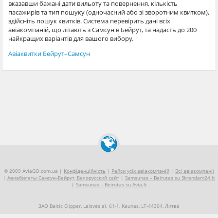
вказавши бажані дати вильоту та повернення, кількість
пасажирів та тип пошуку (одночасний або зі зворотним квитком),
здійсніть пошук квитків. Система перевірить дані всіх
авіакомпаній, що літають з Самсун в Бейрут, та надасть до 200
найкращих варіантів для вашого вибору.
Авіаквитки Бейрут–Самсун
© 2009 AviaGO.com.ua |
Конфіденційність
|
Рейси усіх авіакомпаній
|
Всі авіакомпанії
|
Авиабилеты Самсун–Бейрут, Белорусский сайт
|
Samsunas – Beirutas su Skrendam24.lt
|
Samsunas – Beirutas su Avia.lt
ЗАО Baltic Clipper, Laisvės al. 61-1, Kaunas, LT-44304, Литва