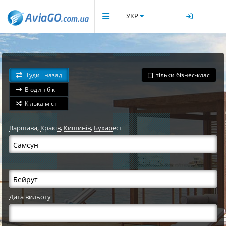
УКР
Туди і назад
тільки бізнес-клас
В один бік
Кілька міст
Варшава
,
Краків
,
Кишинів
,
Бухарест
Дата вильоту