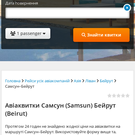
Дата повернення
1 passenger
Знайти квитки
Головна
Рейси усіх авіакомпаній
Азія
Ліван
Бейрут
Самсун–Бейрут
Авіаквитки Самсун (Samsun) Бейрут
(Beirut)
Протягом 24 годин не знайдено жодної ціни на авіаквитки на
маршруті Самсун–Бейрут. Використовуйте форму вище та,