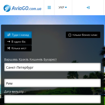
УКР
Туди і назад
тільки бізнес-клас
В один бік
Кілька міст
Варшава
,
Краків
,
Кишинів
,
Бухарест
Дата вильоту