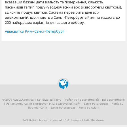
вказавши бажані дати вильоту та повернення, кількість
пасажирів та тип пошуку (одночасний або зі зворотним квитком),
здійсніть пошук квитків. Система перевірить дані всіх
авіакомпаній, що літають з Санкт-Петербург в Рим, та надасть до
200 найкращих варіантів для вашого вибору.
Авіаквитки Рим–Санкт-Петербург
© 2009 AviaGO.com.ua |
Конфіденційність
|
Рейси усіх авіакомпаній
|
Всі авіакомпанії
|
Авиабилеты Санкт-Петербург–Рим, Белорусский сайт
|
Sankt Peterburgas – Roma su
Skrendam24.lt
|
Sankt Peterburgas – Roma su Avia.lt
ЗАО Baltic Clipper, Laisvės al. 61-1, Kaunas, LT-44304, Литва