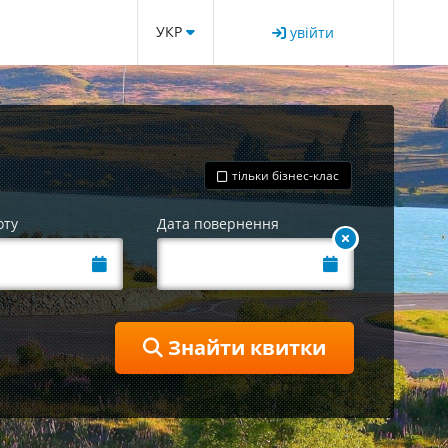
УКР
увійти
тільки бізнес-клас
оту
Дата повернення
Знайти квитки