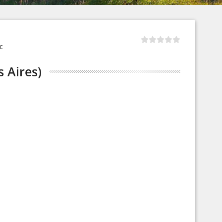
с
 Aires)