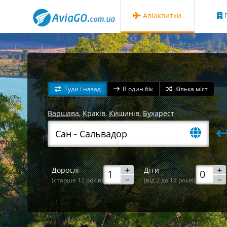
Авіаквитки
Г
Туди і назад
В один бік
Кілька міст
Варшава
,
Краків
,
Кишинів
,
Бухарест
Дорослі
Діти
(старше 12 років)
(від 2 до 12 років)