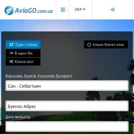
УКР
Туди і назад
тільки бізнес-клас
В один бік
Кілька міст
Варшава
,
Краків
,
Кишинів
,
Бухарест
Дата вильоту