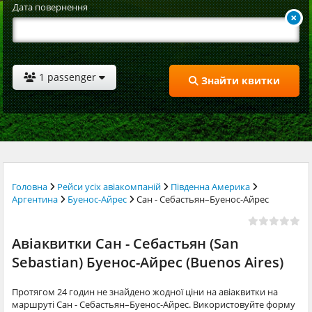
Дата повернення
1 passenger
Знайти квитки
Головна
Рейси усіх авіакомпаній
Південна Америка
Аргентина
Буенос-Айрес
Сан - Себастьян–Буенос-Айрес
Авіаквитки Сан - Себастьян (San
Sebastian) Буенос-Айрес (Buenos Aires)
Протягом 24 годин не знайдено жодної ціни на авіаквитки на
маршруті Сан - Себастьян–Буенос-Айрес. Використовуйте форму