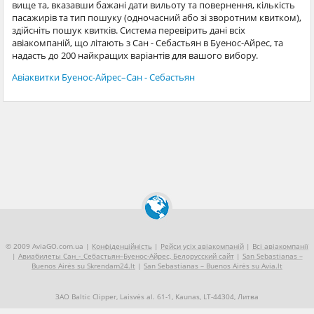
вище та, вказавши бажані дати вильоту та повернення, кількість
пасажирів та тип пошуку (одночасний або зі зворотним квитком),
здійсніть пошук квитків. Система перевірить дані всіх
авіакомпаній, що літають з Сан - Себастьян в Буенос-Айрес, та
надасть до 200 найкращих варіантів для вашого вибору.
Авіаквитки Буенос-Айрес–Сан - Себастьян
© 2009 AviaGO.com.ua |
Конфіденційність
|
Рейси усіх авіакомпаній
|
Всі авіакомпанії
|
Авиабилеты Сан_-_Себастьян–Буенос-Айрес, Белорусский сайт
|
San Sebastianas –
Buenos Airės su Skrendam24.lt
|
San Sebastianas – Buenos Airės su Avia.lt
ЗАО Baltic Clipper, Laisvės al. 61-1, Kaunas, LT-44304, Литва