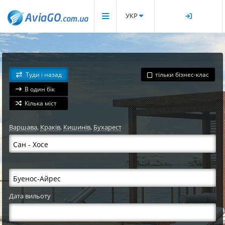
УКР
Туди і назад
тільки бізнес-клас
В один бік
Кілька міст
Варшава
,
Краків
,
Кишинів
,
Бухарест
Дата вильоту