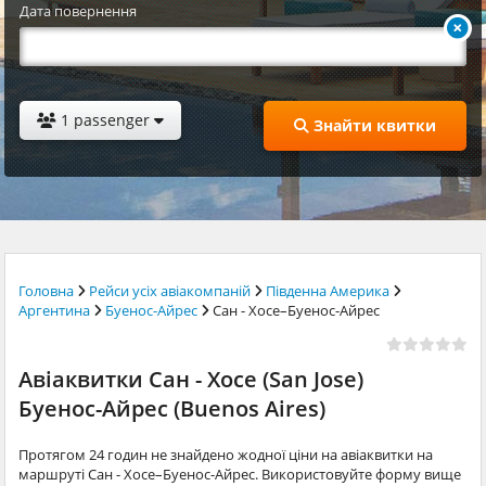
Дата повернення
1 passenger
Знайти квитки
Головна
Рейси усіх авіакомпаній
Південна Америка
Аргентина
Буенос-Айрес
Сан - Хосе–Буенос-Айрес
Авіаквитки Сан - Хосе (San Jose)
Буенос-Айрес (Buenos Aires)
Протягом 24 годин не знайдено жодної ціни на авіаквитки на
маршруті Сан - Хосе–Буенос-Айрес. Використовуйте форму вище