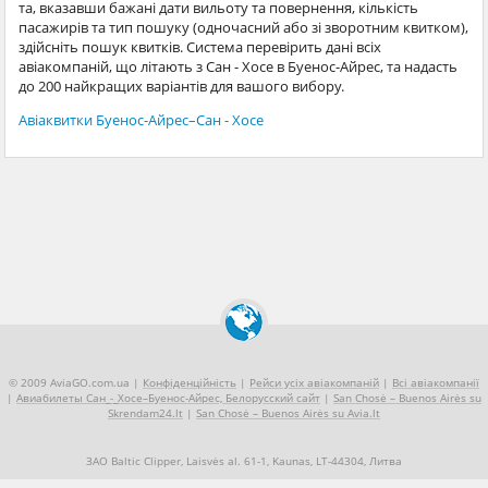
та, вказавши бажані дати вильоту та повернення, кількість
пасажирів та тип пошуку (одночасний або зі зворотним квитком),
здійсніть пошук квитків. Система перевірить дані всіх
авіакомпаній, що літають з Сан - Хосе в Буенос-Айрес, та надасть
до 200 найкращих варіантів для вашого вибору.
Авіаквитки Буенос-Айрес–Сан - Хосе
© 2009 AviaGO.com.ua |
Конфіденційність
|
Рейси усіх авіакомпаній
|
Всі авіакомпанії
|
Авиабилеты Сан_-_Хосе–Буенос-Айрес, Белорусский сайт
|
San Chosė – Buenos Airės su
Skrendam24.lt
|
San Chosė – Buenos Airės su Avia.lt
ЗАО Baltic Clipper, Laisvės al. 61-1, Kaunas, LT-44304, Литва