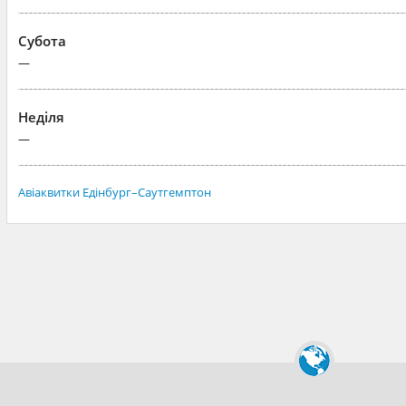
Субота
—
Неділя
—
Авіаквитки Едінбург–Саутгемптон