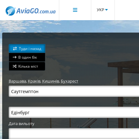
УКР
Туди і назад
В один бік
Кілька міст
Варшава
,
Краків
,
Кишинів
,
Бухарест
Дата вильоту