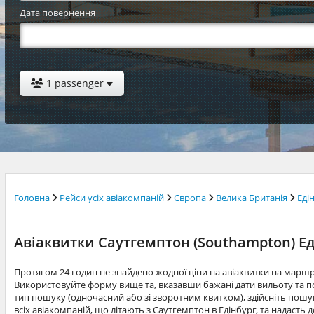
Дата повернення
1 passenger
Головна
Рейси усіх авіакомпаній
Європа
Велика Британія
Еді
Авіаквитки Саутгемптон (Southampton) Еді
Протягом 24 годин не знайдено жодної ціни на авіаквитки на маршр
Використовуйте форму вище та, вказавши бажані дати вильоту та по
тип пошуку (одночасний або зі зворотним квитком), здійсніть пошук
всіх авіакомпаній, що літають з Саутгемптон в Едінбург, та надасть 