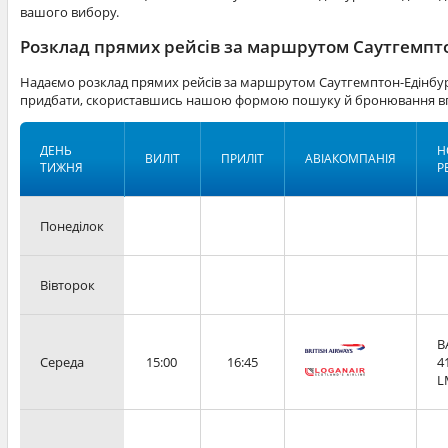
вашого вибору.
Розклад прямих рейсів за маршрутом Саутгемпто
Надаємо розклад прямих рейсів за маршрутом Саутгемптон-Едінбург
придбати, скориставшись нашою формою пошуку й бронювання вг
ДЕНЬ
Н
ВИЛІТ
ПРИЛІТ
АВІАКОМПАНІЯ
ТИЖНЯ
Р
Понеділок
Вівторок
B
Середа
15:00
16:45
4
L