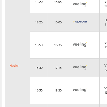
13:20
15:05
V
2
F
13:25
15:05
1
V
13:50
15:35
1
Неділя
V
15:30
17:15
2
V
16:55
18:35
1