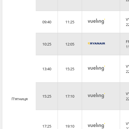
V
09:40
11:25
2
F
10:25
12:05
1
V
13:40
15:25
2
V
15:25
17:10
П'ятниця
2
V
17:25
19:10
2