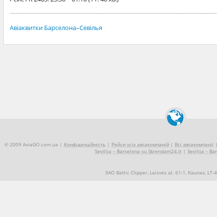
Авіаквитки Барселона–Севілья
© 2009 AviaGO.com.ua |
Конфіденційність
|
Рейси усіх авіакомпаній
|
Всі авіакомпанії
Sevilija – Barselona su Skrendam24.lt
|
Sevilija – Ba
ЗАО Baltic Clipper, Laisvės al. 61-1, Kaunas, LT
+370 5 2490909
Про нас