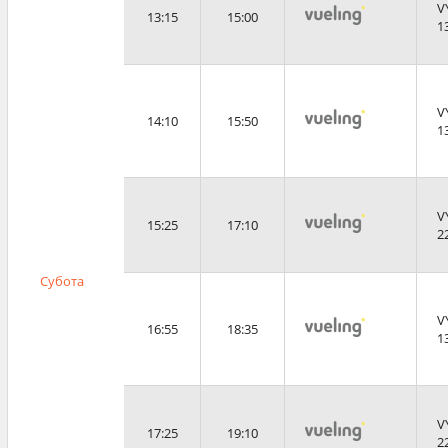
V
13:15
15:00
1
V
14:10
15:50
1
V
15:25
17:10
2
Субота
V
16:55
18:35
1
V
17:25
19:10
2