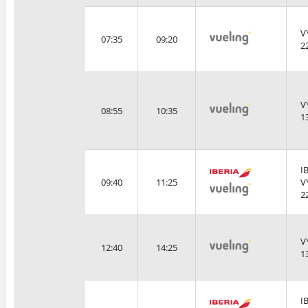
V
07:35
09:20
2
V
08:55
10:35
1
I
09:40
11:25
V
2
V
12:40
14:25
1
I