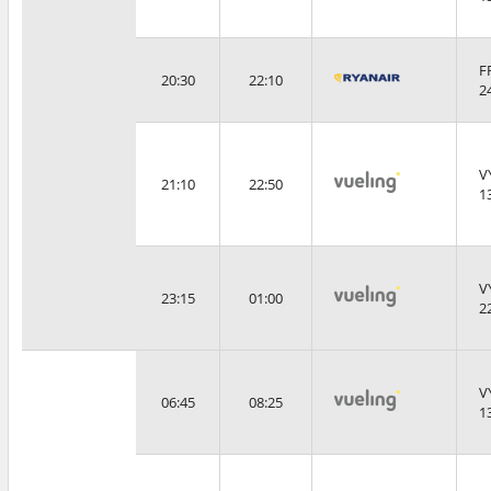
F
20:30
22:10
2
V
21:10
22:50
1
V
23:15
01:00
2
V
06:45
08:25
1