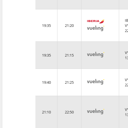
I
19:35
21:20
V
2
V
19:35
21:15
1
V
19:40
21:25
2
V
21:10
22:50
1