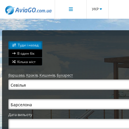
УКР
Туди і назад
В один бік
Кілька міст
Варшава
,
Краків
,
Кишинів
,
Бухарест
Дата вильоту