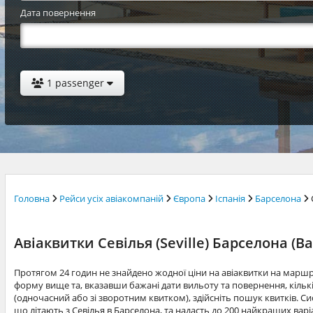
Дата повернення
1 passenger
Головна
Рейси усіх авіакомпаній
Європа
Іспанія
Барселона
Авіаквитки Севілья (Seville) Барселона (Ba
Протягом 24 годин не знайдено жодної ціни на авіаквитки на марш
форму вище та, вказавши бажані дати вильоту та повернення, кільк
(одночасний або зі зворотним квитком), здійсніть пошук квитків. Си
що літають з Севілья в Барселона, та надасть до 200 найкращих варі