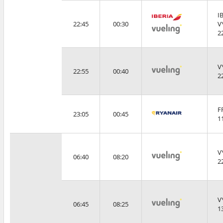
I
22:45
00:30
V
2
V
22:55
00:40
2
F
23:05
00:45
1
V
06:40
08:20
2
V
06:45
08:25
1