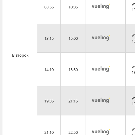
V
08:55
10:35
1
V
13:15
15:00
1
Вівторок
V
14:10
15:50
1
V
19:35
21:15
1
V
21:10
22:50