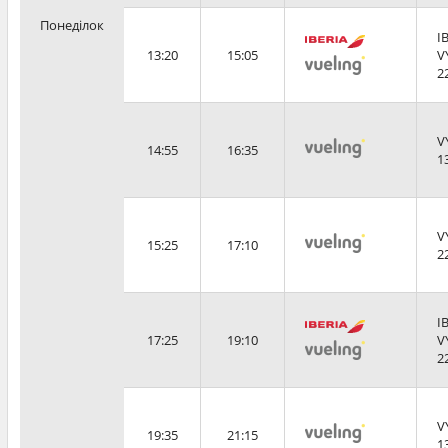
Понеділок
I
13:20
15:05
V
2
V
14:55
16:35
1
V
15:25
17:10
2
I
17:25
19:10
V
2
V
19:35
21:15
1