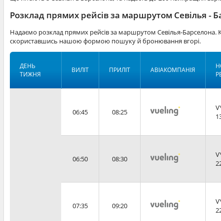
Розклад прямих рейсів за маршрутом Севілья - 
Надаємо розклад прямих рейсів за маршрутом Севілья-Барселона. К
скориставшись нашою формою пошуку й бронювання вгорі.
ДЕНЬ
Н
ВИЛІТ
ПРИЛІТ
АВІАКОМПАНІЯ
ТИЖНЯ
Р
V
06:45
08:25
1
V
06:50
08:30
2
V
07:35
09:20
2