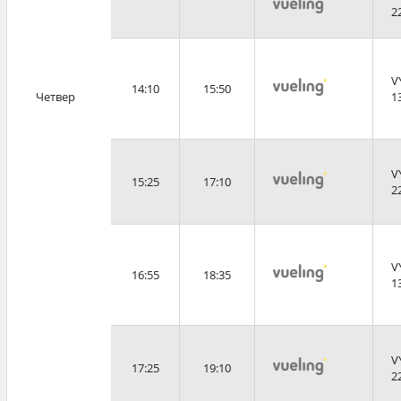
2
V
14:10
15:50
Четвер
1
V
15:25
17:10
2
V
16:55
18:35
1
V
17:25
19:10
2