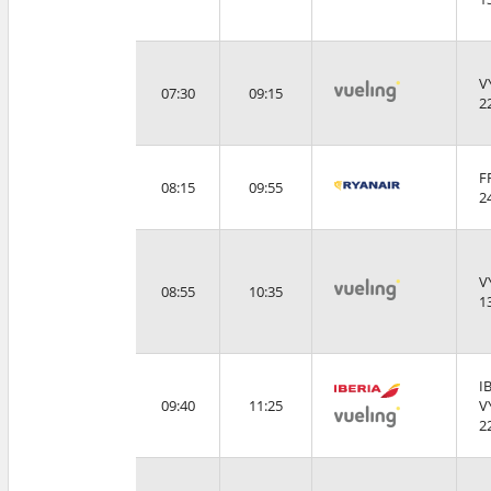
V
07:30
09:15
2
F
08:15
09:55
2
V
08:55
10:35
1
I
09:40
11:25
V
2