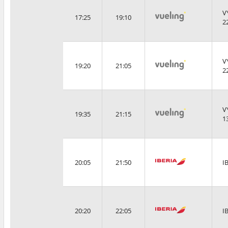
V
17:25
19:10
2
V
19:20
21:05
2
V
19:35
21:15
1
20:05
21:50
I
20:20
22:05
I