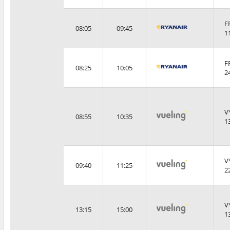
F
08:05
09:45
1
F
08:25
10:05
2
V
08:55
10:35
1
V
09:40
11:25
2
V
13:15
15:00
1