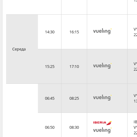
1
V
14:30
16:15
2
Середа
V
15:25
17:10
2
V
06:45
08:25
1
I
06:50
08:30
V
2