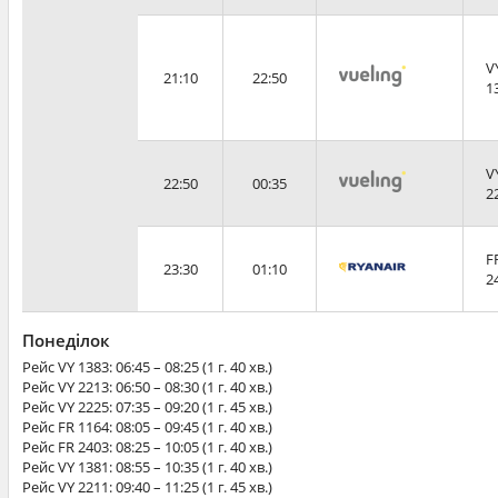
V
21:10
22:50
1
V
22:50
00:35
2
F
23:30
01:10
2
Понеділок
Рейс
VY 1383
: 06:45 – 08:25 (1 г. 40 хв.)
Рейс
VY 2213
: 06:50 – 08:30 (1 г. 40 хв.)
Рейс
VY 2225
: 07:35 – 09:20 (1 г. 45 хв.)
Рейс
FR 1164
: 08:05 – 09:45 (1 г. 40 хв.)
Рейс
FR 2403
: 08:25 – 10:05 (1 г. 40 хв.)
Рейс
VY 1381
: 08:55 – 10:35 (1 г. 40 хв.)
Рейс
VY 2211
: 09:40 – 11:25 (1 г. 45 хв.)