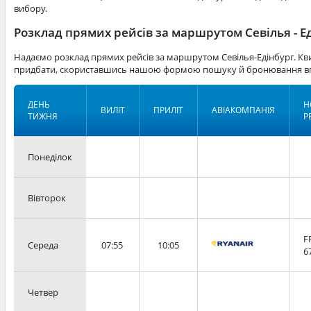
вибору.
Розклад прямих рейсів за маршрутом Севілья - Е
Надаємо розклад прямих рейсів за маршрутом Севілья-Едінбург. Кви
придбати, скориставшись нашою формою пошуку й бронювання вг
ДЕНЬ
Н
ВИЛІТ
ПРИЛІТ
АВІАКОМПАНІЯ
ТИЖНЯ
Р
Понеділок
Вівторок
F
Середа
07:55
10:05
6
Четвер