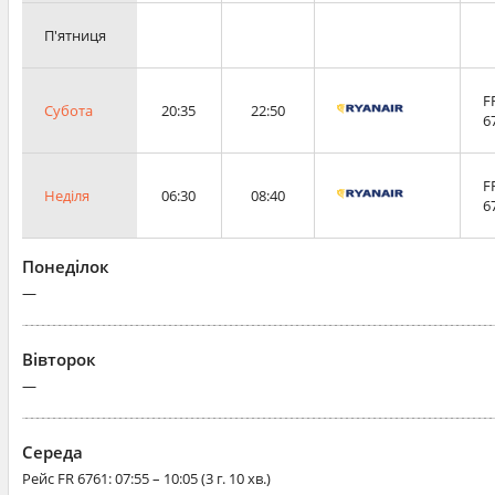
П'ятниця
F
Субота
20:35
22:50
6
F
Неділя
06:30
08:40
6
Понеділок
—
Вівторок
—
Середа
Рейс
FR 6761
: 07:55 – 10:05 (3 г. 10 хв.)