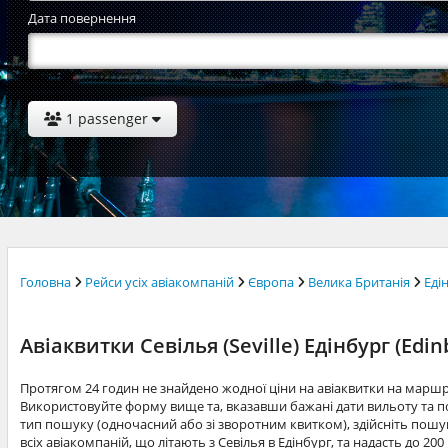
Дата повернення
1 passenger
Головна
Рейси усіх авіакомпаній
Європа
Велика Британія
Еді
Авіаквитки Севілья (Seville) Едінбург (Edin
Протягом 24 годин не знайдено жодної ціни на авіаквитки на маршру
Використовуйте форму вище та, вказавши бажані дати вильоту та по
тип пошуку (одночасний або зі зворотним квитком), здійсніть пошук
всіх авіакомпаній, що літають з Севілья в Едінбург, та надасть до 2