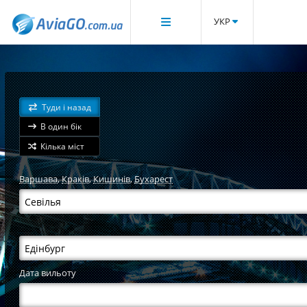
УКР
Туди і назад
В один бік
Кілька міст
Варшава
,
Краків
,
Кишинів
,
Бухарест
Дата вильоту