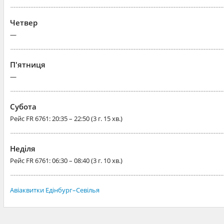
Четвер
—
П'ятниця
—
Субота
Рейс
FR 6761
: 20:35 – 22:50 (3 г. 15 хв.)
Неділя
Рейс
FR 6761
: 06:30 – 08:40 (3 г. 10 хв.)
Авіаквитки Едінбург–Севілья