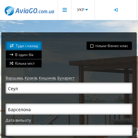
УКР
Туди і назад
тільки бізнес-клас
В один бік
Кілька міст
Варшава
,
Краків
,
Кишинів
,
Бухарест
Дата вильоту