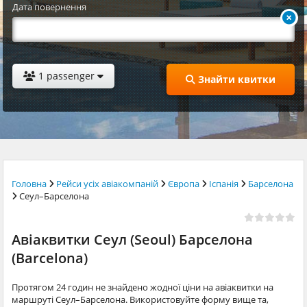
Дата повернення
1 passenger
Знайти квитки
Головна
Рейси усіх авіакомпаній
Європа
Іспанія
Барселона
Сеул–Барселона
Авіаквитки Сеул (Seoul) Барселона
(Barcelona)
Протягом 24 годин не знайдено жодної ціни на авіаквитки на
маршруті Сеул–Барселона. Використовуйте форму вище та,