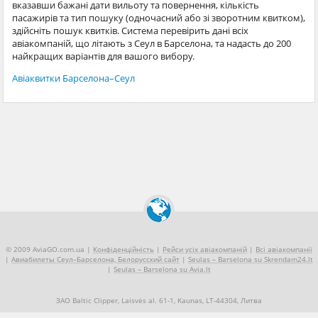
вказавши бажані дати вильоту та повернення, кількість
пасажирів та тип пошуку (одночасний або зі зворотним квитком),
здійсніть пошук квитків. Система перевірить дані всіх
авіакомпаній, що літають з Сеул в Барселона, та надасть до 200
найкращих варіантів для вашого вибору.
Авіаквитки Барселона–Сеул
© 2009 AviaGO.com.ua |
Конфіденційність
|
Рейси усіх авіакомпаній
|
Всі авіакомпанії
|
Авиабилеты Сеул–Барселона, Белорусский сайт
|
Seulas – Barselona su Skrendam24.lt
|
Seulas – Barselona su Avia.lt
ЗАО Baltic Clipper, Laisvės al. 61-1, Kaunas, LT-44304, Литва