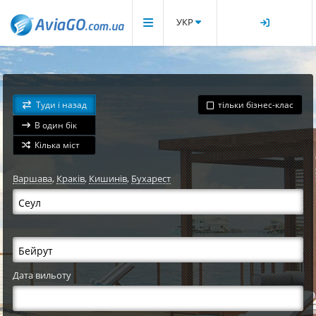
УКР
Туди і назад
тільки бізнес-клас
В один бік
Кілька міст
Варшава
,
Краків
,
Кишинів
,
Бухарест
Дата вильоту