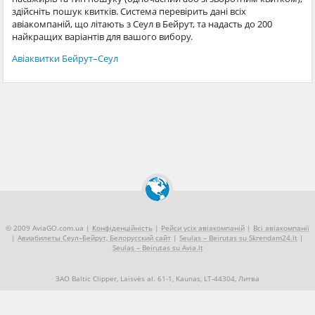
здійсніть пошук квитків. Система перевірить дані всіх
авіакомпаній, що літають з Сеул в Бейрут, та надасть до 200
найкращих варіантів для вашого вибору.
Авіаквитки Бейрут–Сеул
© 2009 AviaGO.com.ua |
Конфіденційність
|
Рейси усіх авіакомпаній
|
Всі авіакомпанії
|
Авиабилеты Сеул–Бейрут, Белорусский сайт
|
Seulas – Beirutas su Skrendam24.lt
|
Seulas – Beirutas su Avia.lt
ЗАО Baltic Clipper, Laisvės al. 61-1, Kaunas, LT-44304, Литва
+370 5 2490909