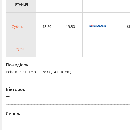
П'ятниця
Субота
13:20
19:30
K
Неділя
Понеділок
Рейс
KE 931
: 13:20 – 19:30 (14 г. 10 хв.)
Вівторок
—
Середа
—