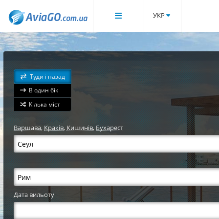
УКР
Туди і назад
В один бік
Кілька міст
Варшава
,
Краків
,
Кишинів
,
Бухарест
Дата вильоту