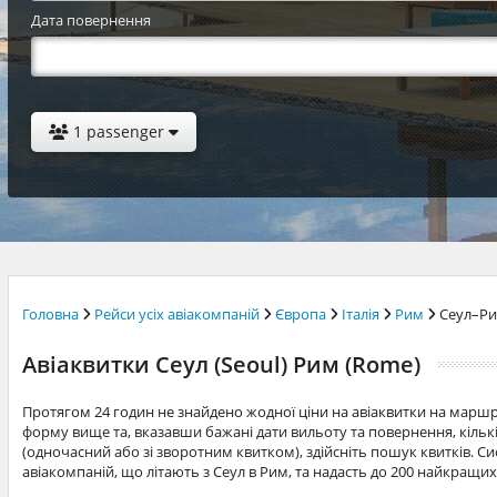
Дата повернення
1 passenger
Головна
Рейси усіх авіакомпаній
Європа
Італія
Рим
Сеул–Р
Авіаквитки Сеул (Seoul) Рим (Rome)
Протягом 24 годин не знайдено жодної ціни на авіаквитки на марш
форму вище та, вказавши бажані дати вильоту та повернення, кільк
(одночасний або зі зворотним квитком), здійсніть пошук квитків. Си
авіакомпаній, що літають з Сеул в Рим, та надасть до 200 найкращих