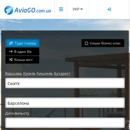
УКР
Туди і назад
тільки бізнес-клас
В один бік
Кілька міст
Варшава
,
Краків
,
Кишинів
,
Бухарест
Дата вильоту