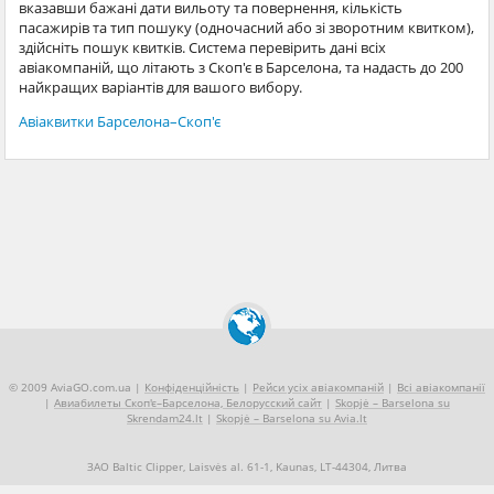
вказавши бажані дати вильоту та повернення, кількість
пасажирів та тип пошуку (одночасний або зі зворотним квитком),
здійсніть пошук квитків. Система перевірить дані всіх
авіакомпаній, що літають з Скоп'є в Барселона, та надасть до 200
найкращих варіантів для вашого вибору.
Авіаквитки Барселона–Скоп'є
© 2009 AviaGO.com.ua |
Конфіденційність
|
Рейси усіх авіакомпаній
|
Всі авіакомпанії
|
Авиабилеты Скоп'є–Барселона, Белорусский сайт
|
Skopjė – Barselona su
Skrendam24.lt
|
Skopjė – Barselona su Avia.lt
ЗАО Baltic Clipper, Laisvės al. 61-1, Kaunas, LT-44304, Литва