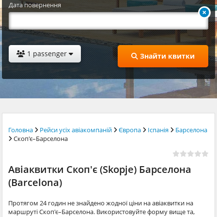
Дата повернення
1 passenger
Знайти квитки
Головна
Рейси усіх авіакомпаній
Європа
Іспанія
Барселона
Скоп'є–Барселона
Авіаквитки Скоп'є (Skopje) Барселона
(Barcelona)
Протягом 24 годин не знайдено жодної ціни на авіаквитки на
маршруті Скоп'є–Барселона. Використовуйте форму вище та,