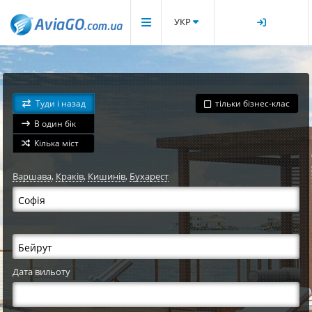
УКР
Туди і назад
тільки бізнес-клас
В один бік
Кілька міст
Варшава
,
Краків
,
Кишинів
,
Бухарест
Дата вильоту