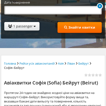
Дата повернення
1 passenger
Знайти квитки
Головна
Рейси усіх авіакомпаній
Азія
Ліван
Бейрут
Софія–Бейрут
Авіаквитки Софія (Sofia) Бейрут (Beirut)
Протягом 24 годин не знайдено жодної ціни на авіаквитки на
маршруті Софія–Бейрут. Використовуйте форму вище та,
вказавши бажані дати вильоту та повернення, кількість
пасажирів та тип пошуку (одночасний або зі зворотним квитком),