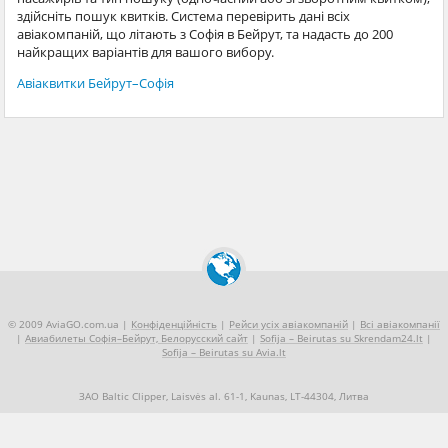
здійсніть пошук квитків. Система перевірить дані всіх
авіакомпаній, що літають з Софія в Бейрут, та надасть до 200
найкращих варіантів для вашого вибору.
Авіаквитки Бейрут–Софія
© 2009 AviaGO.com.ua |
Конфіденційність
|
Рейси усіх авіакомпаній
|
Всі авіакомпанії
|
Авиабилеты Софія–Бейрут, Белорусский сайт
|
Sofija – Beirutas su Skrendam24.lt
|
Sofija – Beirutas su Avia.lt
ЗАО Baltic Clipper, Laisvės al. 61-1, Kaunas, LT-44304, Литва
+370 5 2490909