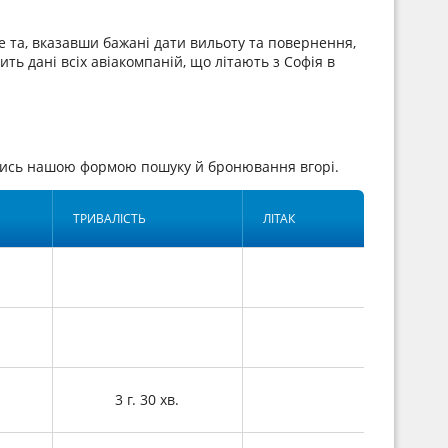
 та, вказавши бажані дати вильоту та повернення,
ть дані всіх авіакомпаній, що літають з Софія в
вшись нашою формою пошуку й бронювання вгорі.
ТРИВАЛІСТЬ
ЛІТАК
3 г. 30 хв.