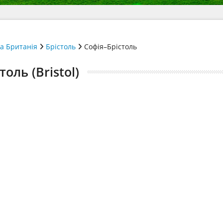
а Британія
Брістоль
Софія–Брістоль
толь (Bristol)