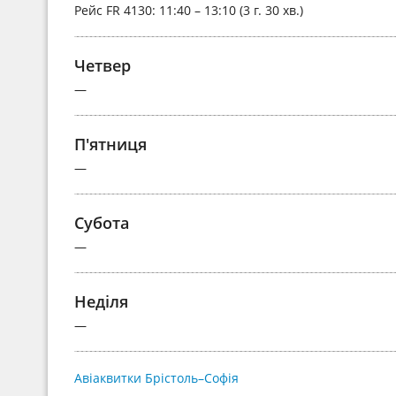
Рейс
FR 4130
: 11:40 – 13:10 (3 г. 30 хв.)
Четвер
—
П'ятниця
—
Субота
—
Неділя
—
Авіаквитки Брістоль–Софія