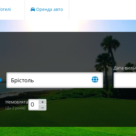
отелі
Оренда авто
Дата виль
Немовлята
(До 2 років)