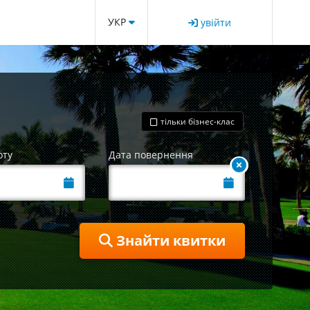
УКР
увійти
тільки бізнес-клас
оту
Дата повернення
Знайти квитки