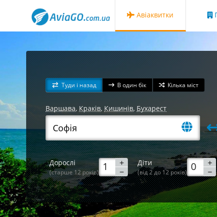
Авіаквитки
Г
Туди і назад
В один бік
Кілька міст
Варшава
,
Краків
,
Кишинів
,
Бухарест
Дорослі
Діти
(старше 12 років)
(від 2 до 12 років)