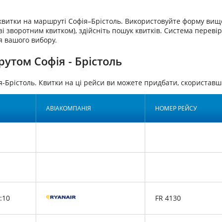
аквитки на маршруті Софія–Брістоль. Використовуйте форму вище
і зворотним квитком), здійсніть пошук квитків. Система перевіри
я вашого вибору.
утом Софія - Брістоль
я-Брістоль. Квитки на ці рейси ви можете придбати, скориста
АВІАКОМПАНІЯ
НОМЕР РЕЙСУ
:10
FR 4130