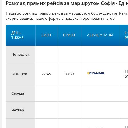
Розклад прямих рейсів за маршрутом Софія - Еді
Надаємо розклад прямих рейсів за маршрутом Софія-Едінбург. Квитк
скориставшись нашою формою пошуку й бронювання вгорі.
ДЕНЬ
Н
ВИЛІТ
ПРИЛІТ
АВІАКОМПАНІЯ
ТИЖНЯ
Р
Понеділок
F
Вівторок
22:45
00:30
5
Середа
Четвер
F