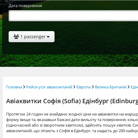
Дата повернення
1 passenger
Головна
Рейси усіх авіакомпаній
Європа
Велика Британія
Еді
Авіаквитки Софія (Sofia) Едінбург (Edinbur
Протягом 24 годин не знайдено жодної ціни на авіаквитки на маршр
форму вище та, вказавши бажані дати вильоту та повернення, кільк
(одночасний або зі зворотним квитком), здійсніть пошук квитків. Си
авіакомпаній, що літають з Софія в Едінбург, та надасть до 200 най