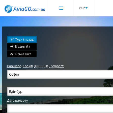
УКР
Туди і назад
В один бік
Кілька міст
Варшава
,
Краків
,
Кишинів
,
Бухарест
Дата вильоту