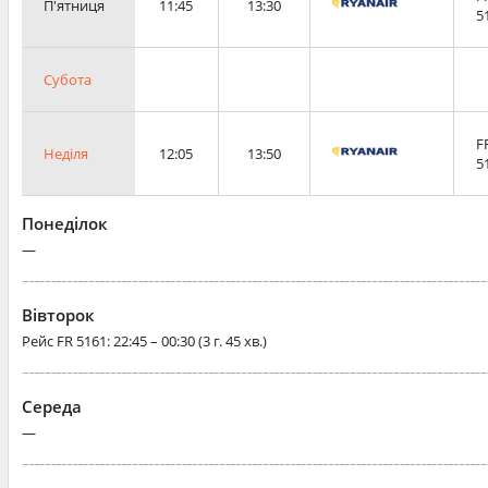
П'ятниця
11:45
13:30
5
Субота
F
Неділя
12:05
13:50
5
Понеділок
—
Вівторок
Рейс
FR 5161
: 22:45 – 00:30 (3 г. 45 хв.)
Середа
—