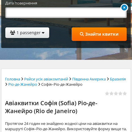
Дата повернення
1 passenger
Знайти квитки
Головна
Рейси усіх авіакомпаній
Південна Америка
Бразилія
Ріо-де-Жанейро
Софія–Ріо-де-Жанейро
Авіаквитки Софія (Sofia) Ріо-де-
Жанейро (Rio de Janeiro)
Протягом 24 годин не знайдено жодної ціни на авіаквитки на
маршруті Софія–Ріо-де-Жанейро. Використовуйте форму вище та,