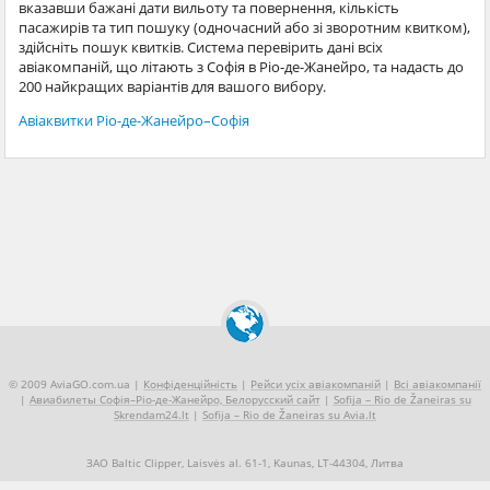
вказавши бажані дати вильоту та повернення, кількість
пасажирів та тип пошуку (одночасний або зі зворотним квитком),
здійсніть пошук квитків. Система перевірить дані всіх
авіакомпаній, що літають з Софія в Ріо-де-Жанейро, та надасть до
200 найкращих варіантів для вашого вибору.
Авіаквитки Ріо-де-Жанейро–Софія
© 2009 AviaGO.com.ua |
Конфіденційність
|
Рейси усіх авіакомпаній
|
Всі авіакомпанії
|
Авиабилеты Софія–Ріо-де-Жанейро, Белорусский сайт
|
Sofija – Rio de Žaneiras su
Skrendam24.lt
|
Sofija – Rio de Žaneiras su Avia.lt
ЗАО Baltic Clipper, Laisvės al. 61-1, Kaunas, LT-44304, Литва