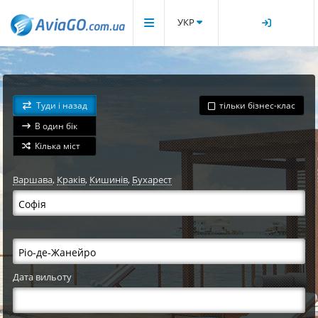
УКР
Туди і назад
тільки бізнес-клас
В один бік
Кілька міст
Варшава
,
Краків
,
Кишинів
,
Бухарест
Дата вильоту