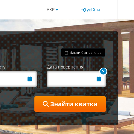
УКР
увійти
тільки бізнес-клас
оту
Дата повернення
Знайти квитки