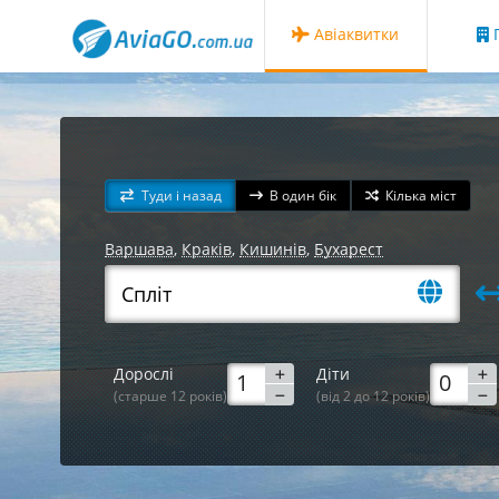
Авіаквитки
Г
Туди і назад
В один бік
Кілька міст
Варшава
,
Краків
,
Кишинів
,
Бухарест
Дорослі
Діти
(старше 12 років)
(від 2 до 12 років)