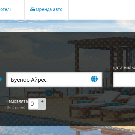
отелі
Оренда авто
Дата виль
Немовлята
(До 2 років)