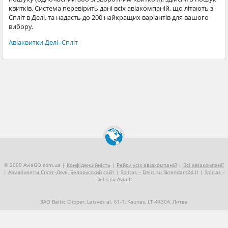
квитків. Система перевірить дані всіх авіакомпаній, що літають з
Спліт в Делі, та надасть до 200 найкращих варіантів для вашого
вибору.
Авіаквитки Делі–Спліт
© 2009 AviaGO.com.ua |
Конфіденційність
|
Рейси усіх авіакомпаній
|
Всі авіакомпанії
|
Авиабилеты Спліт–Делі, Белорусский сайт
|
Splitas – Delis su Skrendam24.lt
|
Splitas –
Delis su Avia.lt
ЗАО Baltic Clipper, Laisvės al. 61-1, Kaunas, LT-44304, Литва
+370 5 2490909