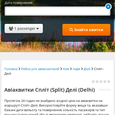
Дата повернення
1 passenger
Знайти квитки
Головна
Рейси усіх авіакомпаній
Азія
Індія
Делі
Спліт–
Делі
Авіаквитки Спліт (Split) Делі (Delhi)
Протягом 24 годин не знайдено жодної ціни на авіаквитки на
маршруті Спліт–Делі. Використовуйте форму вище та, вказавши
бажані дати вильоту та повернення, кількість пасажирів та тип
пошуку (одночасний або зі зворотним квитком), здійсніть пошук