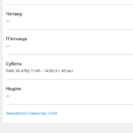
Четвер
—
П'ятниця
—
Субота
Рейс
SK 4762
: 11:45 – 14:30 (2 г. 45 хв.)
Неділя
—
Авіаквитки Ставангер–Спліт