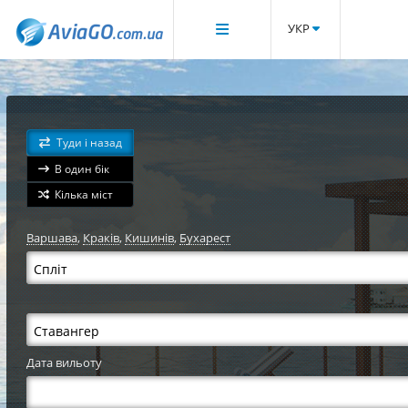
УКР
Туди і назад
В один бік
Кілька міст
Варшава
,
Краків
,
Кишинів
,
Бухарест
Дата вильоту