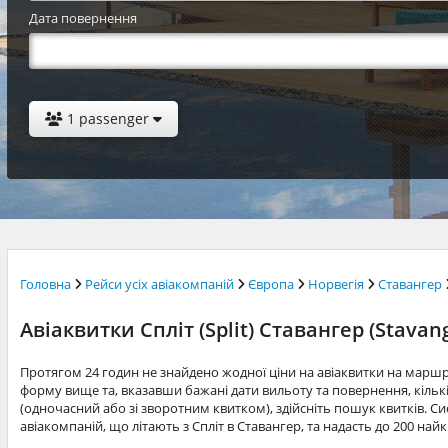
Дата повернення
1 passenger
Головна
Рейси усіх авіакомпаній
Європа
Норвегія
Ставангер
Авіаквитки Спліт (Split) Ставангер (Stavan
Протягом 24 годин не знайдено жодної ціни на авіаквитки на маршр
форму вище та, вказавши бажані дати вильоту та повернення, кільк
(одночасний або зі зворотним квитком), здійсніть пошук квитків. Си
авіакомпаній, що літають з Спліт в Ставангер, та надасть до 200 на