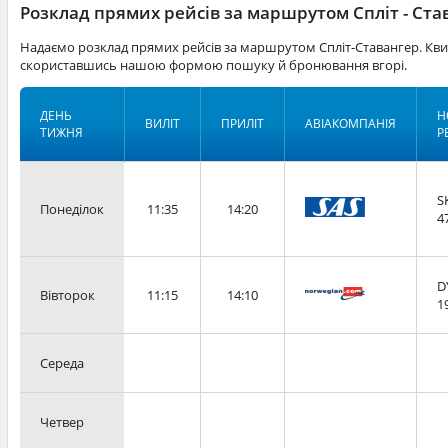
Розклад прямих рейсів за маршрутом Спліт - Ста
Надаємо розклад прямих рейсів за маршрутом Спліт-Ставангер. Кви
скориставшись нашою формою пошуку й бронювання вгорі.
ДЕНЬ
Н
ВИЛІТ
ПРИЛІТ
АВІАКОМПАНІЯ
ТИЖНЯ
Р
S
Понеділок
11:35
14:20
4
D
Вівторок
11:15
14:10
1
Середа
Четвер