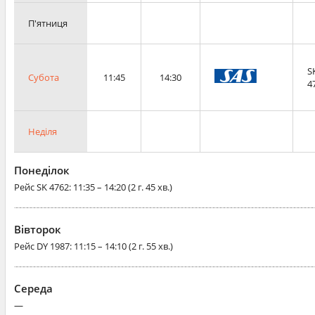
П'ятниця
S
Субота
11:45
14:30
4
Неділя
Понеділок
Рейс
SK 4762
: 11:35 – 14:20 (2 г. 45 хв.)
Вівторок
Рейс
DY 1987
: 11:15 – 14:10 (2 г. 55 хв.)
Середа
—