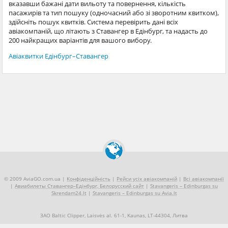
вказавши бажані дати вильоту та повернення, кількість
пасажирів та тип пошуку (одночасний або зі зворотним квитком),
здійсніть пошук квитків. Система перевірить дані всіх
авіакомпаній, що літають з Ставангер в Едінбург, та надасть до
200 найкращих варіантів для вашого вибору.
Авіаквитки Едінбург–Ставангер
© 2009 AviaGO.com.ua |
Конфіденційність
|
Рейси усіх авіакомпаній
|
Всі авіакомпанії
|
Авиабилеты Ставангер–Едінбург, Белорусский сайт
|
Stavangeris – Edinburgas su
Skrendam24.lt
|
Stavangeris – Edinburgas su Avia.lt
ЗАО Baltic Clipper, Laisvės al. 61-1, Kaunas, LT-44304, Литва