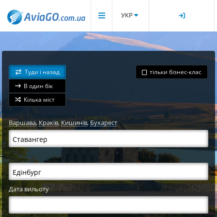
УКР
Туди і назад
тільки бізнес-клас
В один бік
Кілька міст
Варшава
,
Краків
,
Кишинів
,
Бухарест
Дата вильоту