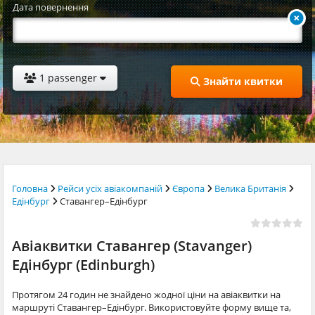
Дата повернення
1 passenger
Знайти квитки
Головна
Рейси усіх авіакомпаній
Європа
Велика Британія
Едінбург
Ставангер–Едінбург
Авіаквитки Ставангер (Stavanger)
Едінбург (Edinburgh)
Протягом 24 годин не знайдено жодної ціни на авіаквитки на
маршруті Ставангер–Едінбург. Використовуйте форму вище та,