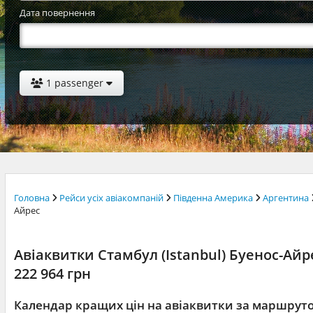
Дата повернення
1 passenger
Головна
Рейси усіх авіакомпаній
Південна Америка
Аргентина
Айрес
Авіаквитки Стамбул (Istanbul) Буенос-Айре
222 964 грн
Календар кращих цін на авіаквитки за маршрут