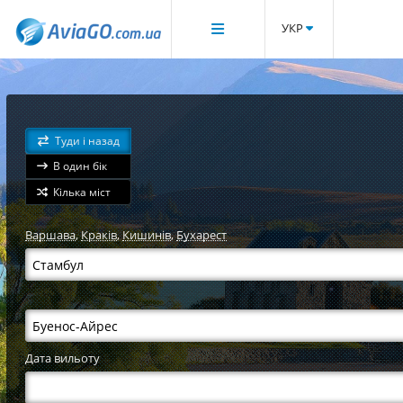
УКР
Туди і назад
В один бік
Кілька міст
Варшава
,
Краків
,
Кишинів
,
Бухарест
Дата вильоту