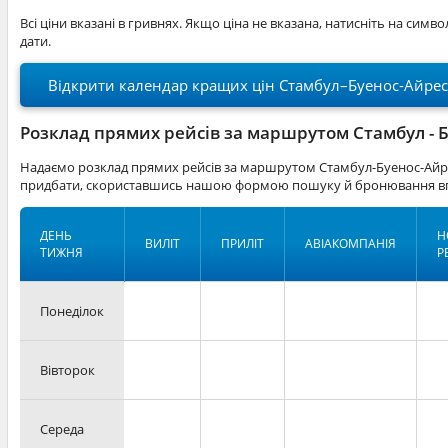
Всі ціни вказані в гривнях. Якщо ціна не вказана, натисніть на симв
дати.
Відкрити календар кращих цін Стамбул–Буенос-Айрес
Розклад прямих рейсів за маршрутом Стамбул - 
Надаємо розклад прямих рейсів за маршрутом Стамбул-Буенос-Айре
придбати, скориставшись нашою формою пошуку й бронювання вг
ДЕНЬ
Н
ВИЛІТ
ПРИЛІТ
АВІАКОМПАНІЯ
ТИЖНЯ
Р
Понеділок
Вівторок
Середа