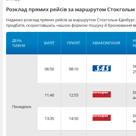
Розклад прямих рейсів за маршрутом Стокгольм -
Надаємо розклад прямих рейсів за маршрутом Стокгольм-Едінбург. 
придбати, скориставшись нашою формою пошуку й бронювання вг
ДЕНЬ
Н
ВИЛІТ
ПРИЛІТ
АВІАКОМПАНІЯ
ТИЖНЯ
Р
S
06:50
08:10
2
D
11:40
12:55
4
Понеділок
D
13:35
14:50
4