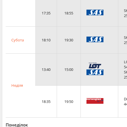
S
17:35
18:55
2
S
Субота
18:10
19:30
2
L
5
13:40
15:00
S
2
Неділя
D
18:35
19:50
4
Понеділок