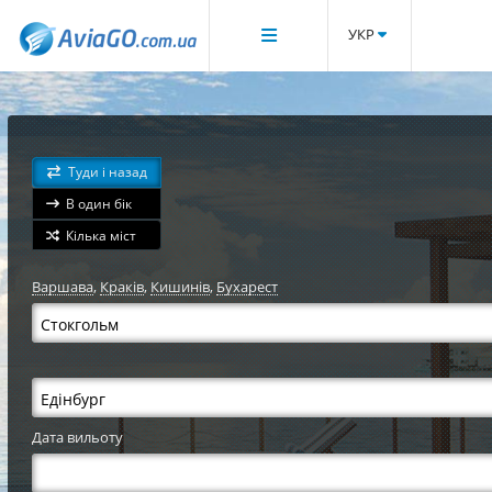
УКР
Туди і назад
В один бік
Кілька міст
Варшава
,
Краків
,
Кишинів
,
Бухарест
Дата вильоту