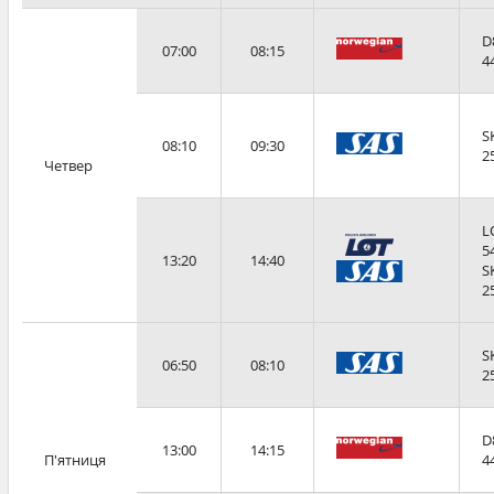
D
07:00
08:15
4
S
08:10
09:30
2
Четвер
L
5
13:20
14:40
S
2
S
06:50
08:10
2
D
13:00
14:15
П'ятниця
4