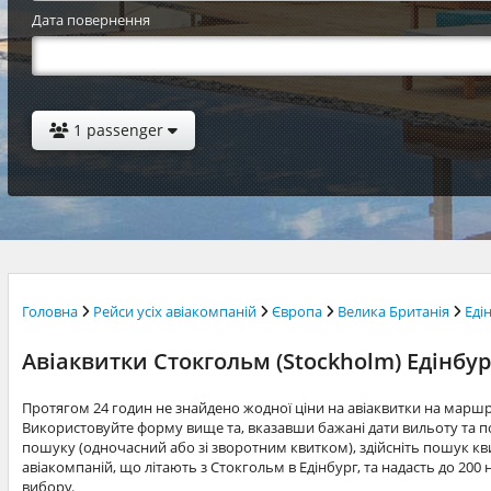
Дата повернення
1 passenger
Головна
Рейси усіх авіакомпаній
Європа
Велика Британія
Еді
Авіаквитки Стокгольм (Stockholm) Едінбур
Протягом 24 годин не знайдено жодної ціни на авіаквитки на маршр
Використовуйте форму вище та, вказавши бажані дати вильоту та по
пошуку (одночасний або зі зворотним квитком), здійсніть пошук квит
авіакомпаній, що літають з Стокгольм в Едінбург, та надасть до 200
вибору.