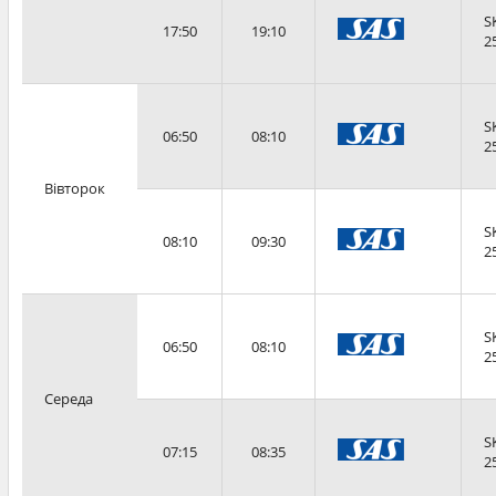
S
17:50
19:10
2
S
06:50
08:10
2
Вівторок
S
08:10
09:30
2
S
06:50
08:10
2
Середа
S
07:15
08:35
2