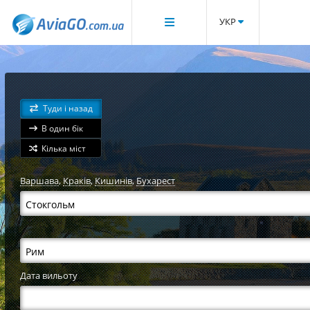
УКР
Туди і назад
В один бік
Кілька міст
Варшава
,
Краків
,
Кишинів
,
Бухарест
Дата вильоту