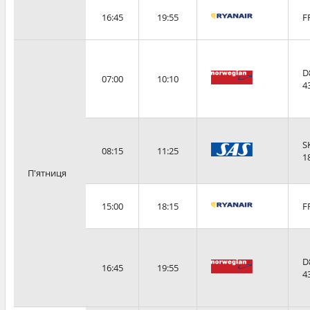
16:45
19:55
F
D
07:00
10:10
4
S
08:15
11:25
1
П'ятниця
15:00
18:15
F
D
16:45
19:55
4