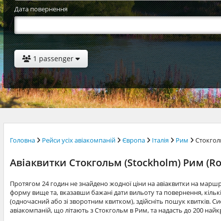
Дата повернення
1 passenger
Головна
Рейси усіх авіакомпаній
Європа
Італія
Рим
Стокго
Авіаквитки Стокгольм (Stockholm) Рим (R
Протягом 24 годин не знайдено жодної ціни на авіаквитки на марш
форму вище та, вказавши бажані дати вильоту та повернення, кільк
(одночасний або зі зворотним квитком), здійсніть пошук квитків. Си
авіакомпаній, що літають з Стокгольм в Рим, та надасть до 200 най