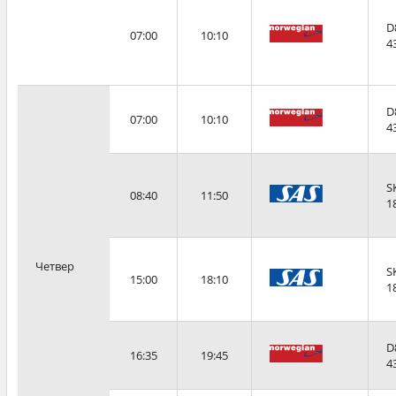
D
07:00
10:10
4
D
07:00
10:10
4
S
08:40
11:50
1
Четвер
S
15:00
18:10
1
D
16:35
19:45
4