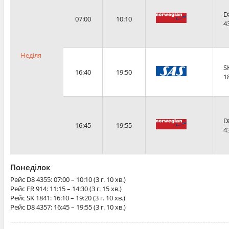
D
07:00
10:10
4
Неділя
S
16:40
19:50
1
D
16:45
19:55
4
Понеділок
Рейс
D8 4355
: 07:00 – 10:10 (3 г. 10 хв.)
Рейс
FR 914
: 11:15 – 14:30 (3 г. 15 хв.)
Рейс
SK 1841
: 16:10 – 19:20 (3 г. 10 хв.)
Рейс
D8 4357
: 16:45 – 19:55 (3 г. 10 хв.)