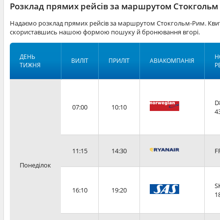
Розклад прямих рейсів за маршрутом Стокгольм 
Надаємо розклад прямих рейсів за маршрутом Стокгольм-Рим. Квит
скориставшись нашою формою пошуку й бронювання вгорі.
ДЕНЬ
Н
ВИЛІТ
ПРИЛІТ
АВІАКОМПАНІЯ
ТИЖНЯ
Р
D
07:00
10:10
4
11:15
14:30
F
Понеділок
S
16:10
19:20
1