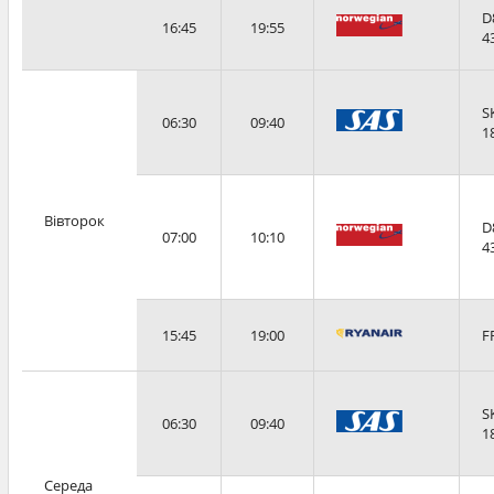
D
16:45
19:55
4
S
06:30
09:40
1
Вівторок
D
07:00
10:10
4
15:45
19:00
F
S
06:30
09:40
1
Середа