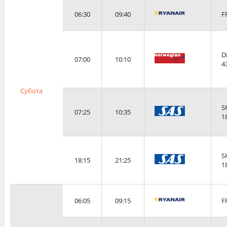
06:30
09:40
F
D
07:00
10:10
4
Субота
S
07:25
10:35
1
S
18:15
21:25
1
06:05
09:15
F