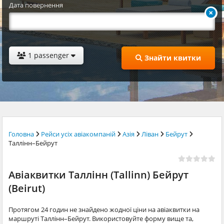
Дата повернення
1 passenger
Знайти квитки
Головна
Рейси усіх авіакомпаній
Азія
Ліван
Бейрут
Таллінн–Бейрут
Авіаквитки Таллінн (Tallinn) Бейрут
(Beirut)
Протягом 24 годин не знайдено жодної ціни на авіаквитки на
маршруті Таллінн–Бейрут. Використовуйте форму вище та,