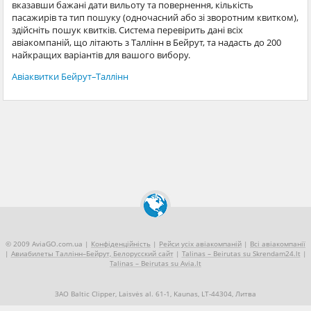
вказавши бажані дати вильоту та повернення, кількість
пасажирів та тип пошуку (одночасний або зі зворотним квитком),
здійсніть пошук квитків. Система перевірить дані всіх
авіакомпаній, що літають з Таллінн в Бейрут, та надасть до 200
найкращих варіантів для вашого вибору.
Авіаквитки Бейрут–Таллінн
© 2009 AviaGO.com.ua |
Конфіденційність
|
Рейси усіх авіакомпаній
|
Всі авіакомпанії
|
Авиабилеты Таллінн–Бейрут, Белорусский сайт
|
Talinas – Beirutas su Skrendam24.lt
|
Talinas – Beirutas su Avia.lt
ЗАО Baltic Clipper, Laisvės al. 61-1, Kaunas, LT-44304, Литва