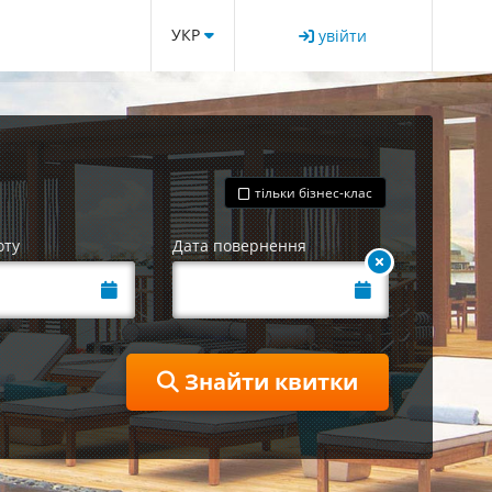
УКР
увійти
тільки бізнес-клас
оту
Дата повернення
Знайти квитки