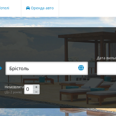
отелі
Оренда авто
Дата виль
Немовлята
(До 2 років)