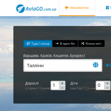
Авіаквитки
Г
Туди і назад
В один бік
Кілька міст
Варшава
,
Краків
,
Кишинів
,
Бухарест
Дорослі
Діти
(старше 12 років)
(від 2 до 12 років)