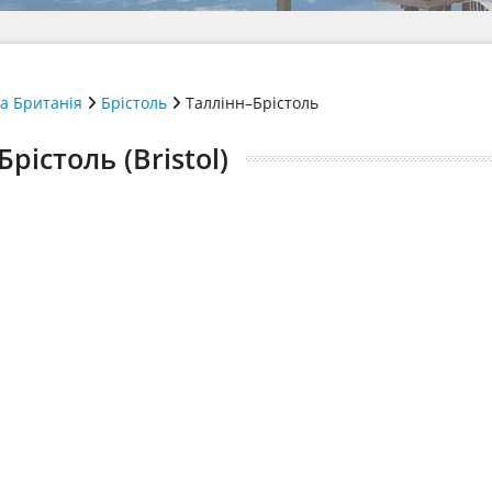
а Британія
Брістоль
Таллінн–Брістоль
Брістоль (Bristol)