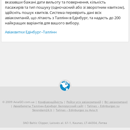
вказавши бажані дати вильоту та повернення, кількість
пасажирів та тип пошуку (одночасний або зі зворотним квитком),
здійсніть пошук квитків. Система перевірить дані всіх
авіакомпаній, що літають з Таллінн в Едінбург, та надасть до 200
найкращих варіантів для вашого вибору.
Авіаквитки Едінбург–Таллінн
© 2009 AviaGO.com.ua |
Конфіденційність
|
Рейси усіх авіакомпаній
|
Всі авіакомпанії
|
Авиабилеты Таллінн–Едінбург, Белорусский сайт
|
Talinas – Edinburgas su
Skrendam24.lt
|
Talinas – Edinburgas su Avia.lt
ЗАО Baltic Clipper, Laisvės al. 61-1, Kaunas, LT-44304, Литва