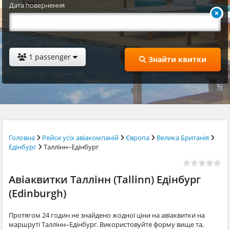
Дата повернення
1 passenger
Знайти квитки
Головна
Рейси усіх авіакомпаній
Європа
Велика Британія
Едінбург
Таллінн–Едінбург
Авіаквитки Таллінн (Tallinn) Едінбург
(Edinburgh)
Протягом 24 годин не знайдено жодної ціни на авіаквитки на
маршруті Таллінн–Едінбург. Використовуйте форму вище та,