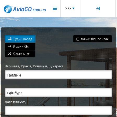
УКР
Туди і назад
тільки бізнес-клас
В один бік
Кілька міст
Варшава
,
Краків
,
Кишинів
,
Бухарест
Дата вильоту