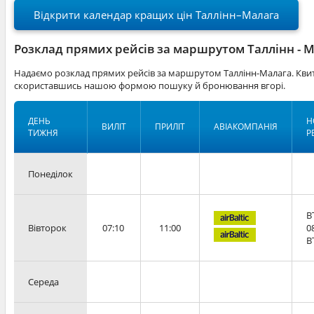
Відкрити календар кращих цін Таллінн–Малага
Розклад прямих рейсів за маршрутом Таллінн - 
Надаємо розклад прямих рейсів за маршрутом Таллінн-Малага. Квит
скориставшись нашою формою пошуку й бронювання вгорі.
ДЕНЬ
Н
ВИЛІТ
ПРИЛІТ
АВІАКОМПАНІЯ
ТИЖНЯ
Р
Понеділок
B
Вівторок
07:10
11:00
0
B
Середа