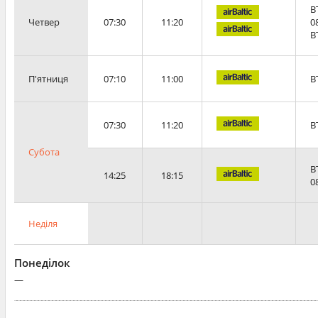
B
Четвер
07:30
11:20
0
B
П'ятниця
07:10
11:00
B
07:30
11:20
B
Субота
B
14:25
18:15
0
Неділя
Понеділок
—