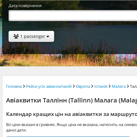
Дата повернення
1 passenger
Головна
Рейси усіх авіакомпаній
Європа
Іспанія
Малага
Тал
Авіаквитки Таллінн (Tallinn) Малага (Malag
Календар кращих цін на авіаквитки за маршрут
Всі ціни вказані в гривнях. Якщо ціна не вказана, натисніть на симв
даної дати.