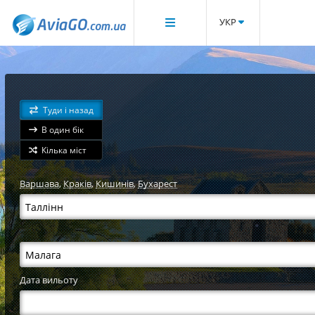
УКР
Туди і назад
В один бік
Кілька міст
Варшава
,
Краків
,
Кишинів
,
Бухарест
Дата вильоту