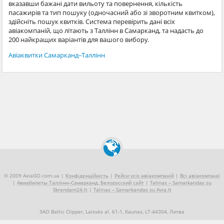
вказавши бажані дати вильоту та повернення, кількість
пасажирів та тип пошуку (одночасний або зі зворотним квитком),
здійсніть пошук квитків. Система перевірить дані всіх
авіакомпаній, що літають з Таллінн в Самарканд, та надасть до
200 найкращих варіантів для вашого вибору.
Авіаквитки Самарканд–Таллінн
© 2009 AviaGO.com.ua |
Конфіденційність
|
Рейси усіх авіакомпаній
|
Всі авіакомпанії
|
Авиабилеты Таллінн–Самарканд, Белорусский сайт
|
Talinas – Samarkandas su
Skrendam24.lt
|
Talinas – Samarkandas su Avia.lt
ЗАО Baltic Clipper, Laisvės al. 61-1, Kaunas, LT-44304, Литва