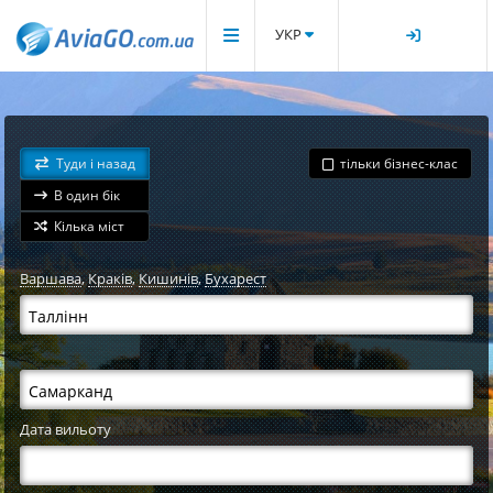
УКР
Туди і назад
тільки бізнес-клас
В один бік
Кілька міст
Варшава
,
Краків
,
Кишинів
,
Бухарест
Дата вильоту