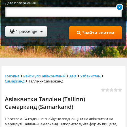
Дата повернення
1 passenger
Знайти квитки
Головна
Рейси усіх авіакомпаній
Азія
Узбекистан
Самарканд
Таллінн–Самарканд
Авіаквитки Таллінн (Tallinn)
Самарканд (Samarkand)
Протягом 24 годин не знайдено жодної ціни на авіаквитки на
маршруті Таллінн–Самарканд. Використовуйте форму вище та,