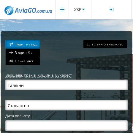
УКР
Туди і назад
тільки бізнес-клас
В один бік
Кілька міст
Варшава
,
Краків
,
Кишинів
,
Бухарест
Дата вильоту