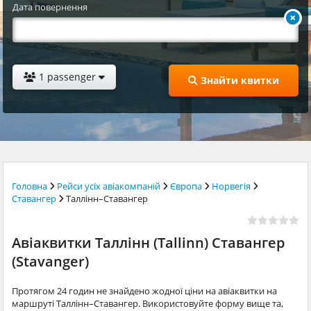
Дата повернення
1 passenger
Знайти квитки
Головна
Рейси усіх авіакомпаній
Європа
Норвегія
Ставангер
Таллінн–Ставангер
Авіаквитки Таллінн (Tallinn) Ставангер
(Stavanger)
Протягом 24 годин не знайдено жодної ціни на авіаквитки на
маршруті Таллінн–Ставангер. Використовуйте форму вище та,