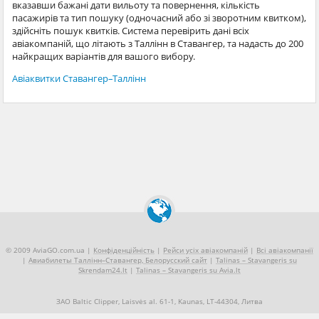
вказавши бажані дати вильоту та повернення, кількість
пасажирів та тип пошуку (одночасний або зі зворотним квитком),
здійсніть пошук квитків. Система перевірить дані всіх
авіакомпаній, що літають з Таллінн в Ставангер, та надасть до 200
найкращих варіантів для вашого вибору.
Авіаквитки Ставангер–Таллінн
© 2009 AviaGO.com.ua |
Конфіденційність
|
Рейси усіх авіакомпаній
|
Всі авіакомпанії
|
Авиабилеты Таллінн–Ставангер, Белорусский сайт
|
Talinas – Stavangeris su
Skrendam24.lt
|
Talinas – Stavangeris su Avia.lt
ЗАО Baltic Clipper, Laisvės al. 61-1, Kaunas, LT-44304, Литва