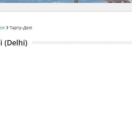
елі
Тарту–Делі
 (Delhi)