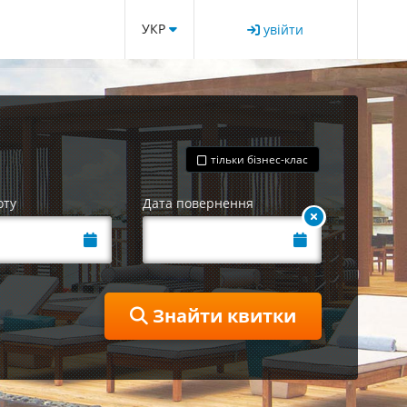
УКР
увійти
тільки бізнес-клас
оту
Дата повернення
Знайти квитки