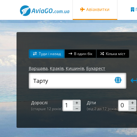
Авіаквитки
Г
Туди і назад
В один бік
Кілька міст
Варшава
,
Краків
,
Кишинів
,
Бухарест
Дорослі
Діти
(старше 12 років)
(від 2 до 12 років)