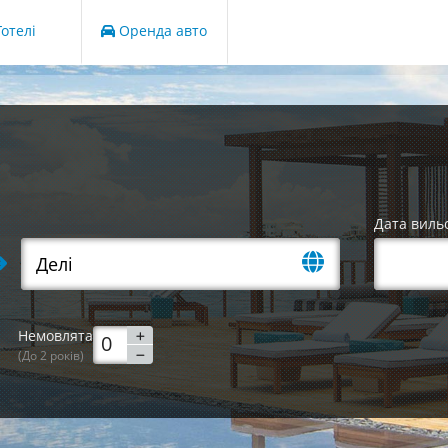
отелі
Оренда авто
Дата виль
Немовлята
(До 2 років)