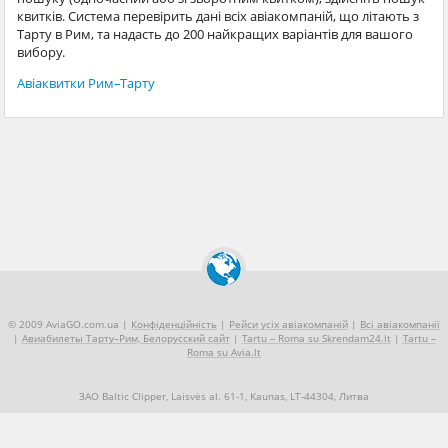
квитків. Система перевірить дані всіх авіакомпаній, що літають з
Тарту в Рим, та надасть до 200 найкращих варіантів для вашого
вибору.
Авіаквитки Рим–Тарту
© 2009 AviaGO.com.ua |
Конфіденційність
|
Рейси усіх авіакомпаній
|
Всі авіакомпанії
|
Авиабилеты Тарту–Рим, Белорусский сайт
|
Tartu – Roma su Skrendam24.lt
|
Tartu –
Roma su Avia.lt
ЗАО Baltic Clipper, Laisvės al. 61-1, Kaunas, LT-44304, Литва
+370 5 2490909