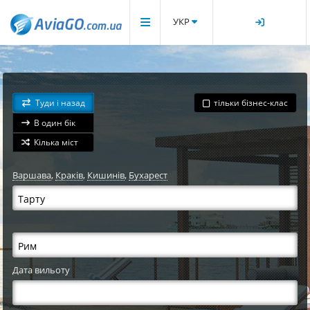
УКР
Туди і назад
тільки бізнес-клас
В один бік
Кілька міст
Варшава
,
Краків
,
Кишинів
,
Бухарест
Дата вильоту