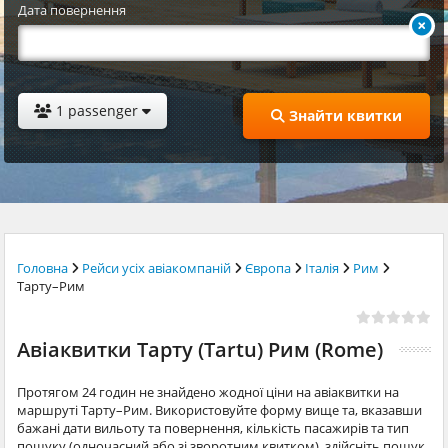
Дата повернення
1 passenger
Знайти квитки
Головна
Рейси усіх авіакомпаній
Європа
Італія
Рим
Тарту–Рим
Авіаквитки Тарту (Tartu) Рим (Rome)
Протягом 24 годин не знайдено жодної ціни на авіаквитки на
маршруті Тарту–Рим. Використовуйте форму вище та, вказавши
бажані дати вильоту та повернення, кількість пасажирів та тип
пошуку (одночасний або зі зворотним квитком), здійсніть пошук