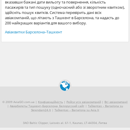
вказавши бажані дати вильоту та повернення, кількість
пасажирів та тип пошуку (одночасний або зі зворотним квитком),
здійсніть пошук квитків. Система перевірить дані всіх
авіакомпаній, що літають з Ташкент в Барселона, та надасть до
200 найкращих варіантів для вашого вибору.
Авіаквитки Барселона–Ташкент
© 2009 AviaGO.com.ua |
Конфіденційність
|
Рейси усіх авіакомпаній
|
Всі авіакомпанії
|
Авиабилеты Ташкент–Барселона, Белорусский сайт
|
Taškentas – Barselona su
Skrendam24.lt
|
Taškentas – Barselona su Avia.lt
ЗАО Baltic Clipper, Laisvės al. 61-1, Kaunas, LT-44304, Литва