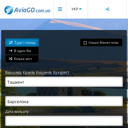
УКР
Туди і назад
тільки бізнес-клас
В один бік
Кілька міст
Варшава
,
Краків
,
Кишинів
,
Бухарест
Дата вильоту