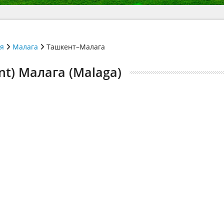
ія
Малага
Ташкент–Малага
t) Малага (Malaga)