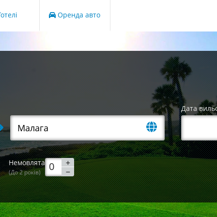
отелі
Оренда авто
Дата виль
Немовлята
(До 2 років)