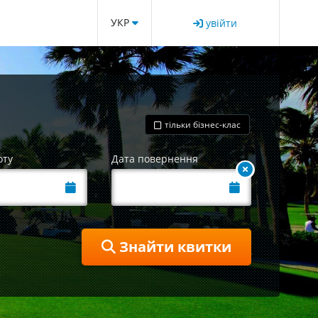
УКР
увійти
тільки бізнес-клас
оту
Дата повернення
Знайти квитки