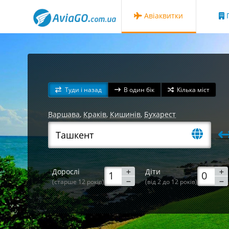
Авіаквитки
Г
Туди і назад
В один бік
Кілька міст
Варшава
,
Краків
,
Кишинів
,
Бухарест
Дорослі
Діти
(старше 12 років)
(від 2 до 12 років)