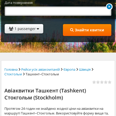
Дата повернення
1 passenger
Знайти квитки
Головна
Рейси усіх авіакомпаній
Європа
Швеція
Стокгольм
Ташкент–Стокгольм
Авіаквитки Ташкент (Tashkent)
Стокгольм (Stockholm)
Протягом 24 годин не знайдено жодної ціни на авіаквитки на
маршруті Ташкент–Стокгольм. Використовуйте форму вище та,