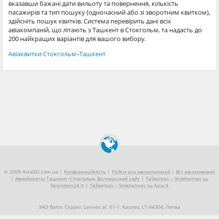
вказавши бажані дати вильоту та повернення, кількість
пасажирів та тип пошуку (одночасний або зі зворотним квитком),
здійсніть пошук квитків. Система перевірить дані всіх
авіакомпаній, що літають з Ташкент в Стокгольм, та надасть до
200 найкращих варіантів для вашого вибору.
Авіаквитки Стокгольм–Ташкент
© 2009 AviaGO.com.ua |
Конфіденційність
|
Рейси усіх авіакомпаній
|
Всі авіакомпанії
|
Авиабилеты Ташкент–Стокгольм, Белорусский сайт
|
Taškentas – Stokholmas su
Skrendam24.lt
|
Taškentas – Stokholmas su Avia.lt
ЗАО Baltic Clipper, Laisvės al. 61-1, Kaunas, LT-44304, Литва