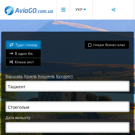
УКР
Туди і назад
тільки бізнес-клас
В один бік
Кілька міст
Варшава
,
Краків
,
Кишинів
,
Бухарест
Дата вильоту