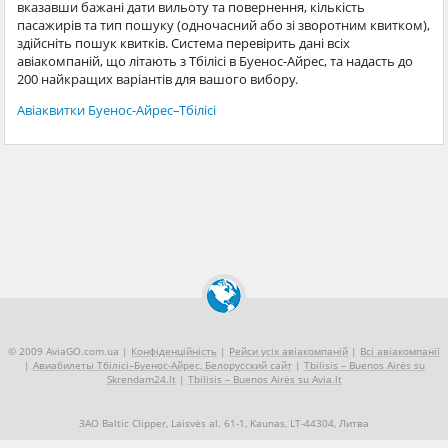
вказавши бажані дати вильоту та повернення, кількість
пасажирів та тип пошуку (одночасний або зі зворотним квитком),
здійсніть пошук квитків. Система перевірить дані всіх
авіакомпаній, що літають з Тбілісі в Буенос-Айрес, та надасть до
200 найкращих варіантів для вашого вибору.
Авіаквитки Буенос-Айрес–Тбілісі
© 2009 AviaGO.com.ua |
Конфіденційність
|
Рейси усіх авіакомпаній
|
Всі авіакомпанії
|
Авиабилеты Тбілісі–Буенос-Айрес, Белорусский сайт
|
Tbilisis – Buenos Airės su
Skrendam24.lt
|
Tbilisis – Buenos Airės su Avia.lt
ЗАО Baltic Clipper, Laisvės al. 61-1, Kaunas, LT-44304, Литва