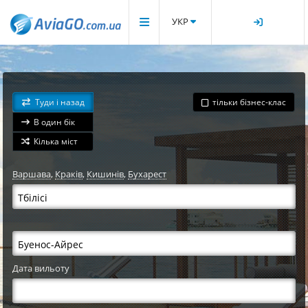
УКР
Туди і назад
тільки бізнес-клас
В один бік
Кілька міст
Варшава
,
Краків
,
Кишинів
,
Бухарест
Дата вильоту