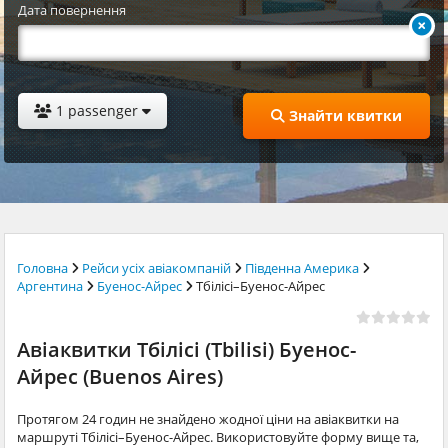
Дата повернення
1 passenger
Знайти квитки
Головна
Рейси усіх авіакомпаній
Південна Америка
Аргентина
Буенос-Айрес
Тбілісі–Буенос-Айрес
Авіаквитки Тбілісі (Tbilisi) Буенос-
Айрес (Buenos Aires)
Протягом 24 годин не знайдено жодної ціни на авіаквитки на
маршруті Тбілісі–Буенос-Айрес. Використовуйте форму вище та,