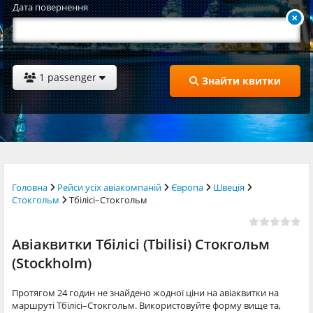
Дата повернення
1 passenger
Знайти квитки
Головна
Рейси усіх авіакомпаній
Європа
Швеція
Стокгольм
Тбілісі–Стокгольм
Авіаквитки Тбілісі (Tbilisi) Стокгольм
(Stockholm)
Протягом 24 годин не знайдено жодної ціни на авіаквитки на
маршруті Тбілісі–Стокгольм. Використовуйте форму вище та,