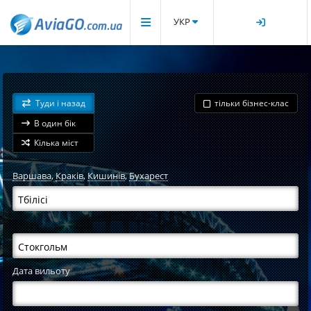
УКР
Туди і назад
тільки бізнес-клас
В один бік
Кілька міст
Варшава
,
Краків
,
Кишинів
,
Бухарест
Дата вильоту