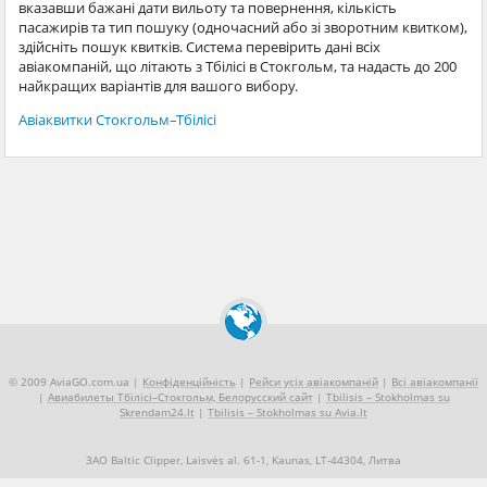
вказавши бажані дати вильоту та повернення, кількість
пасажирів та тип пошуку (одночасний або зі зворотним квитком),
здійсніть пошук квитків. Система перевірить дані всіх
авіакомпаній, що літають з Тбілісі в Стокгольм, та надасть до 200
найкращих варіантів для вашого вибору.
Авіаквитки Стокгольм–Тбілісі
© 2009 AviaGO.com.ua |
Конфіденційність
|
Рейси усіх авіакомпаній
|
Всі авіакомпанії
|
Авиабилеты Тбілісі–Стокгольм, Белорусский сайт
|
Tbilisis – Stokholmas su
Skrendam24.lt
|
Tbilisis – Stokholmas su Avia.lt
ЗАО Baltic Clipper, Laisvės al. 61-1, Kaunas, LT-44304, Литва